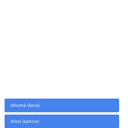
těhotná (žena)
březí (samice)