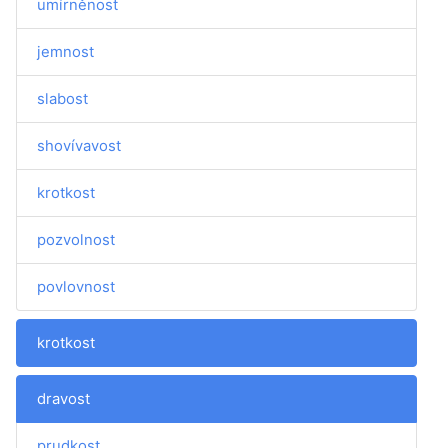
umírněnost
jemnost
slabost
shovívavost
krotkost
pozvolnost
povlovnost
krotkost
dravost
prudkost