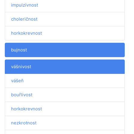
impulzívnost
choleričnost
horkokrevnost
bujnost
vášnivost
vášeň
bouřlivost
horkokrevnost
nezkrotnost