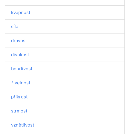
kvapnost
síla
dravost
divokost
bouřlivost
živelnost
příkrost
strmost
vznětlivost