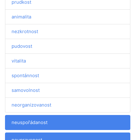
prudkost
animalita
nezkrotnost
pudovost
vitalita
spontánnost
samovolnost
neorganizovanost
neuspořádanost
neupravenost