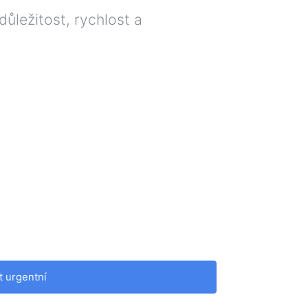
ůležitost, rychlost a
t urgentní