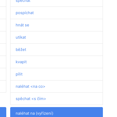
spěchat
pospíchat
hnát se
utíkat
běžet
kvapit
pílit
naléhat <na co>
spěchat <s čím>
naléhat na (vyřízení)