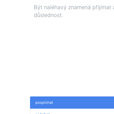
Být naléhavý znamená přijímat a
důslednost.
pospíchat