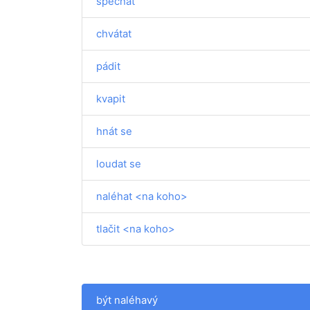
spěchat
chvátat
pádit
kvapit
hnát se
loudat se
naléhat <na koho>
tlačit <na koho>
být naléhavý