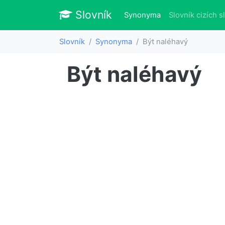
Slovník
Slovník
(aktuálně)
Synonyma
Slovník cizích s
Slovník
Synonyma
Být naléhavý
Být naléhavý