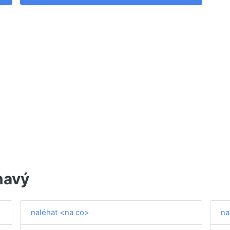
havý
naléhat <na co>
na