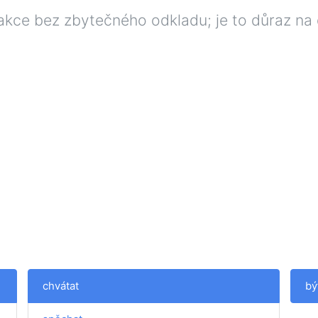
kce bez zbytečného odkladu; je to důraz na d
chvátat
bý