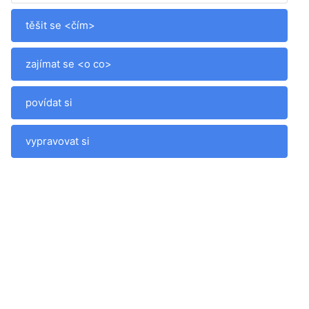
těšit se <čím>
zajímat se <o co>
povídat si
vypravovat si