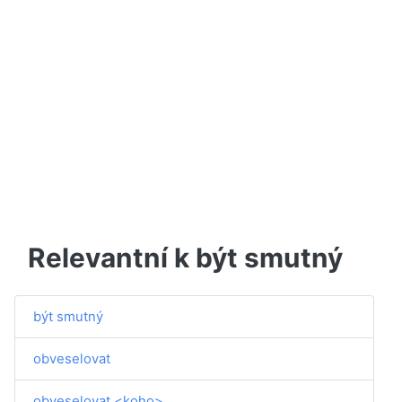
Relevantní k být smutný
být smutný
obveselovat
obveselovat <koho>