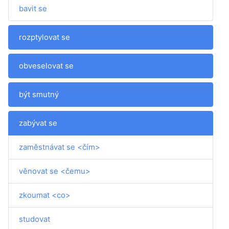
bavit se
rozptylovat se
obveselovat se
být smutný
zabývat se
zaměstnávat se <čím>
věnovat se <čemu>
zkoumat <co>
studovat