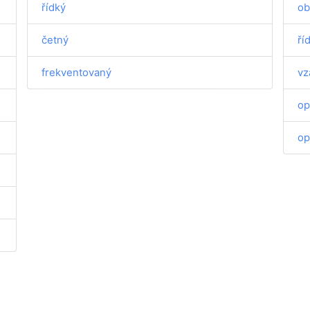
řídký
ob
četný
ří
frekventovaný
vz
op
op