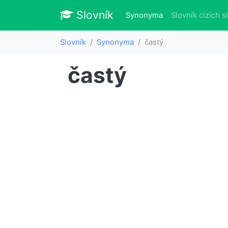
Slovník
Slovník
(aktuálně)
Synonyma
Slovník cizích s
Slovník
Synonyma
častý
častý