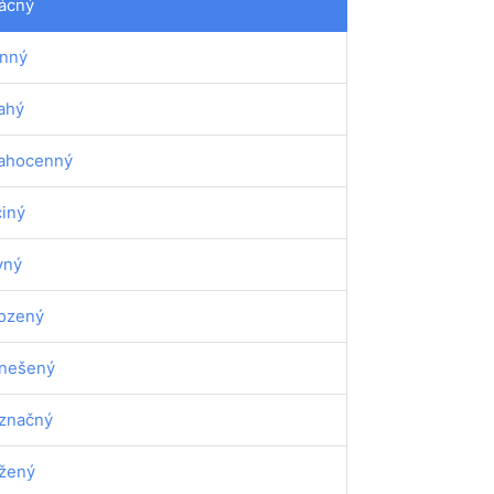
ácný
nný
ahý
ahocenný
ciný
vný
ozený
nešený
značný
žený