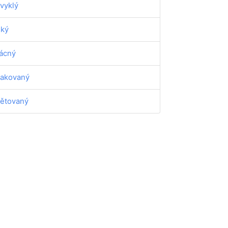
vyklý
dký
ácný
akovaný
ětovaný