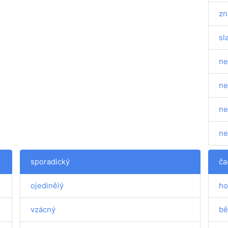
zn
sl
ne
ne
ne
ne
sporadický
ča
ojedinělý
ho
vzácný
bě