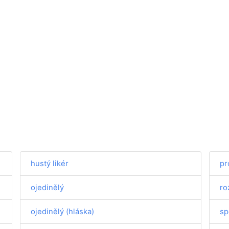
hustý likér
pr
ojedinělý
ro
ojedinělý (hláska)
sp