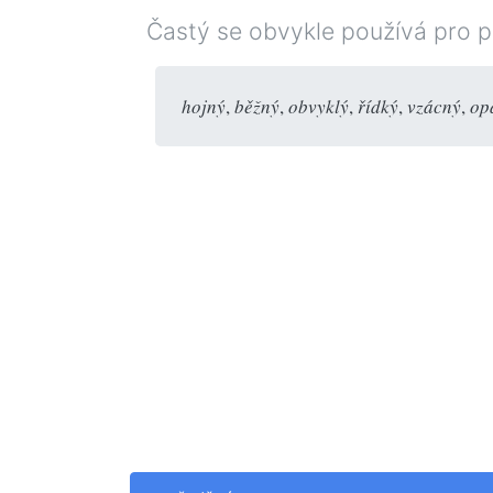
Častý se obvykle používá pro p
hojný
,
běžný
,
obvyklý
,
řídký
,
vzácný
,
op