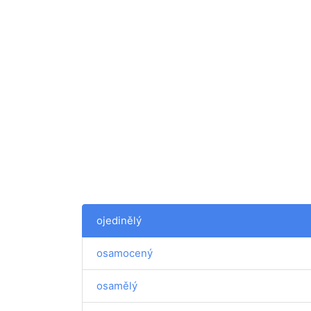
ojedinělý
osamocený
osamělý