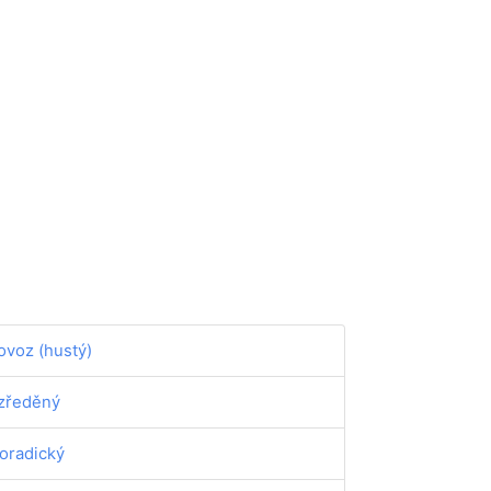
ovoz (hustý)
zředěný
oradický