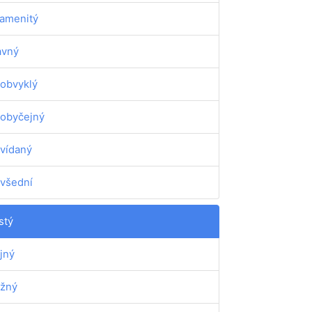
amenitý
avný
obvyklý
obyčejný
vídaný
všední
stý
jný
žný