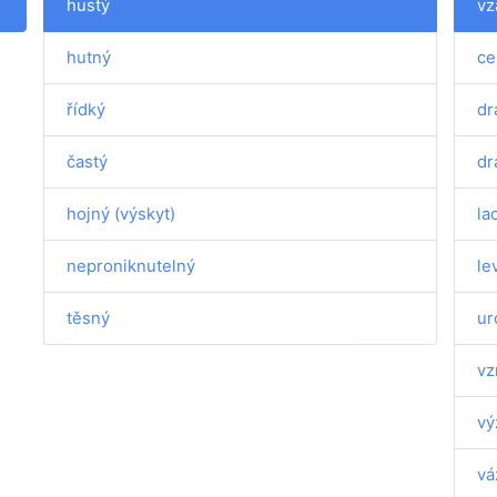
hustý
vz
hutný
ce
řídký
dr
častý
dr
hojný (výskyt)
la
neproniknutelný
le
těsný
ur
vz
vý
vá