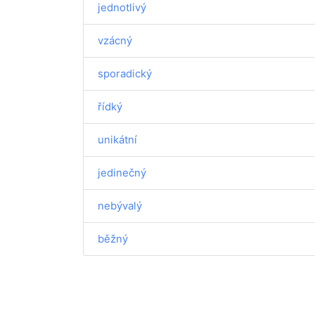
jednotlivý
vzácný
sporadický
řídký
unikátní
jedinečný
nebývalý
běžný