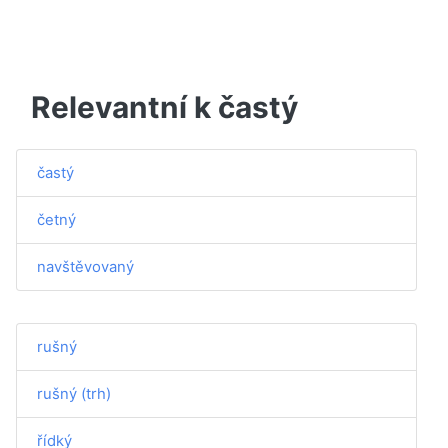
Relevantní k častý
častý
četný
navštěvovaný
rušný
rušný (trh)
řídký