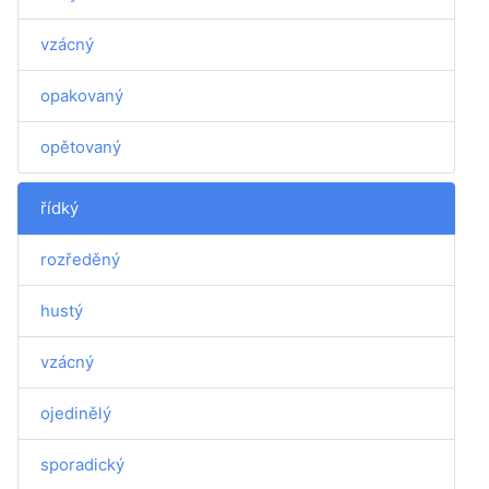
vzácný
opakovaný
opětovaný
řídký
rozředěný
hustý
vzácný
ojedinělý
sporadický