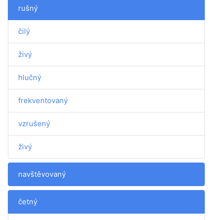
rušný
čilý
živý
hlučný
frekventovaný
vzrušený
živý
navštěvovaný
četný