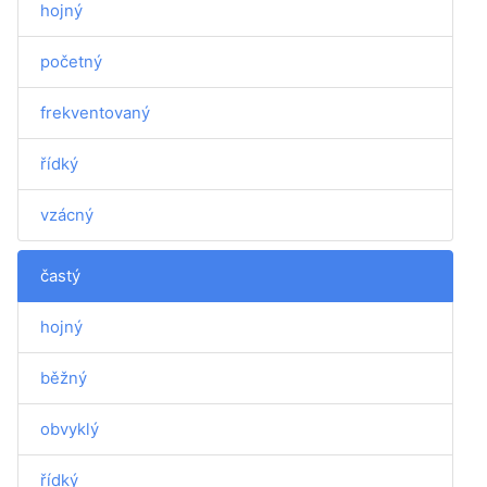
hojný
početný
frekventovaný
řídký
vzácný
častý
hojný
běžný
obvyklý
řídký