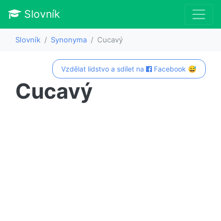
Slovník
Slovník
Synonyma
Cucavý
Vzdělat lidstvo a sdílet na
Facebook 😅
Cucavý