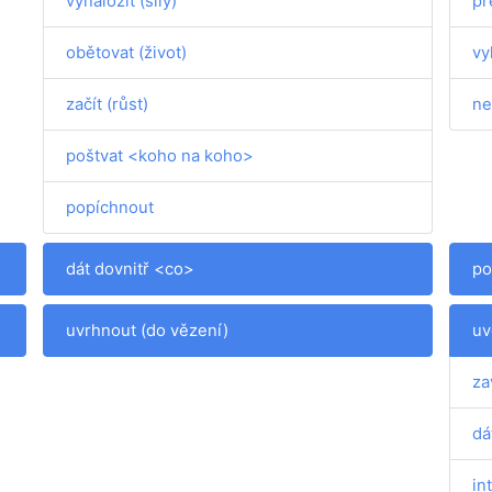
vynaložit (síly)
př
obětovat (život)
vy
začít (růst)
ne
poštvat <koho na koho>
popíchnout
dát dovnitř <co>
po
uvrhnout (do vězení)
uv
za
dá
in