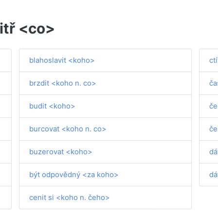
itř <co>
blahoslavit <koho>
ct
brzdit <koho n. co>
ča
budit <koho>
če
burcovat <koho n. co>
če
buzerovat <koho>
dá
být odpovědný <za koho>
dá
cenit si <koho n. čeho>