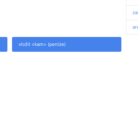
za
ar
vložit <kam> (peníze)