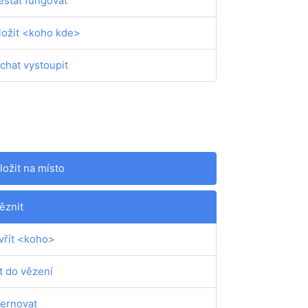
estat fungovat
ložit <koho kde>
chat vystoupit
ložit na místo
ěznit
vřít <koho>
t do vězení
ternovat