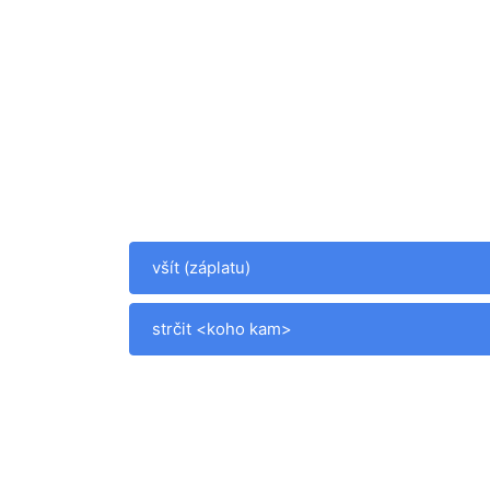
všít (záplatu)
strčit <koho kam>