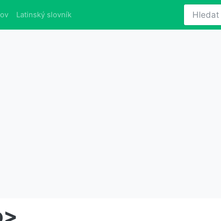
lov
Latinský slovník
o>