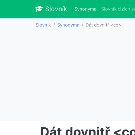
Slovník
Slovník
(aktuálně)
Synonyma
Slovník cizích s
Slovník
Synonyma
Dát dovnitř <co>
Dát dovnitř <c