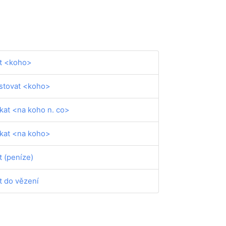
ít <koho>
stovat <koho>
kat <na koho n. co>
kat <na koho>
t (peníze)
t do vězení