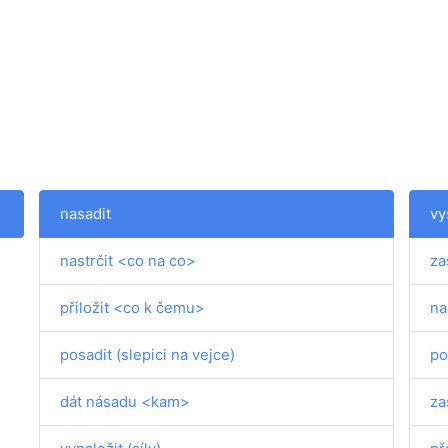
nasadit
vy
nastrčit <co na co>
za
přiložit <co k čemu>
na
posadit (slepici na vejce)
po
dát násadu <kam>
za