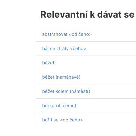
Relevantní k dávat s
abstrahovat <od čeho>
bát se ztráty <čeho>
běžet
běžet (namáhavě)
běžet kolem (náměstí)
boj (proti čemu)
bořit se <do čeho>