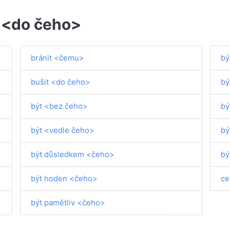
e <do čeho>
bránit <čemu>
bý
bušit <do čeho>
bý
být <bez čeho>
bý
být <vedle čeho>
bý
být důsledkem <čeho>
bý
být hoden <čeho>
ce
být pamětliv <čeho>