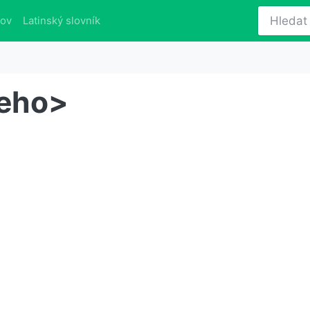
lov
Latinský slovník
čeho>