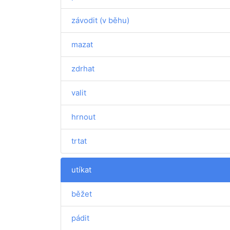
závodit (v běhu)
mazat
zdrhat
valit
hrnout
trtat
utíkat
běžet
pádit