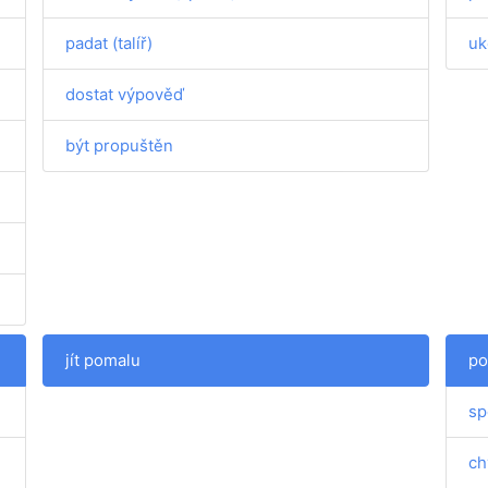
padat (talíř)
uk
dostat výpověď
být propuštěn
jít pomalu
po
sp
ch