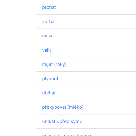
prchat
zdrhat
mazat
valit
míjet (roky)
plynout
ubíhat
překypovat (mléko)
unikat <před kým>
uchylovat se <k čemu>