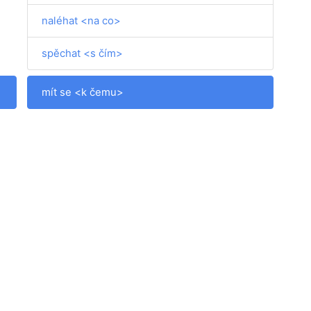
naléhat <na co>
spěchat <s čím>
mít se <k čemu>