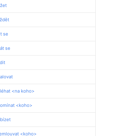
žet
íždět
it se
át se
dit
alovat
léhat <na koho>
omínat <koho>
bízet
emlouvat <koho>