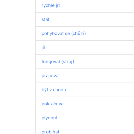
rychle jít
stát
pohybovat se (chůzí)
jít
fungovat (stroj)
pracovat
být v chodu
pokračovat
plynout
probíhat