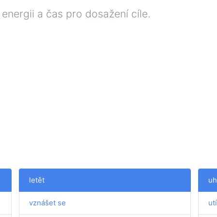
 energii a čas pro dosažení cíle.
letět
uh
vznášet se
ut