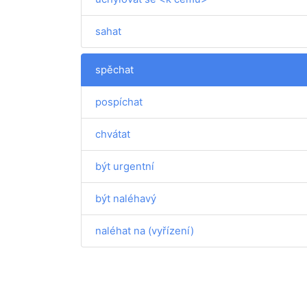
sahat
spěchat
pospíchat
chvátat
být urgentní
být naléhavý
naléhat na (vyřízení)