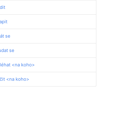
dit
apit
át se
udat se
léhat <na koho>
ačit <na koho>