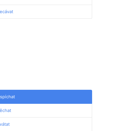
ecávat
spíchat
ěchat
vátat