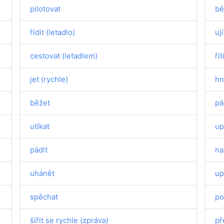
pilotovat
bě
řídit (letadlo)
uj
cestovat (letadlem)
řít
jet (rychle)
hn
běžet
pá
utíkat
up
pádit
na
uhánět
up
spěchat
po
šířit se rychle (zpráva)
př