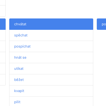
chvátat
po
spěchat
pospíchat
hnát se
utíkat
běžet
kvapit
pílit