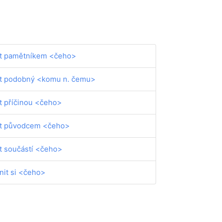
t pamětníkem <čeho>
t podobný <komu n. čemu>
t příčinou <čeho>
t původcem <čeho>
t součástí <čeho>
nit si <čeho>