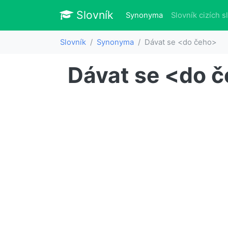
Slovník
Slovník
(aktuálně)
Synonyma
Slovník cizích s
Slovník
Synonyma
Dávat se <do čeho>
Dávat se <do 