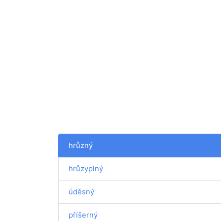
hrůzný
hrůzyplný
úděsný
příšerný