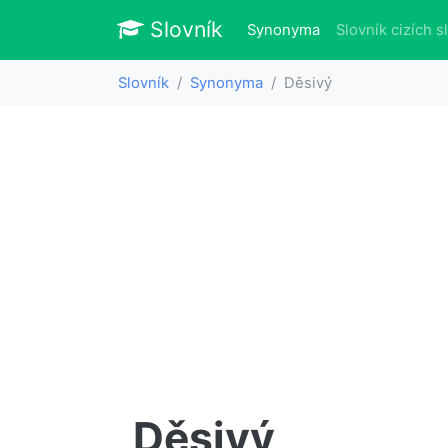
Slovník
Slovník
(aktuálně)
Synonyma
Slovník cizích s
Slovník
Synonyma
Děsivý
Děsivý