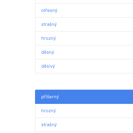
otřesný
strašný
hrozný
děsný
děsivý
příšerný
hrozný
strašný