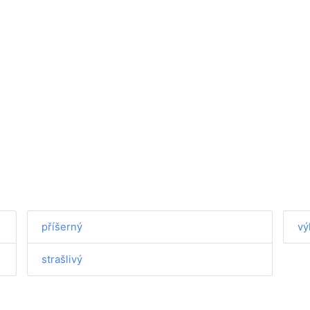
příšerný
vý
strašlivý