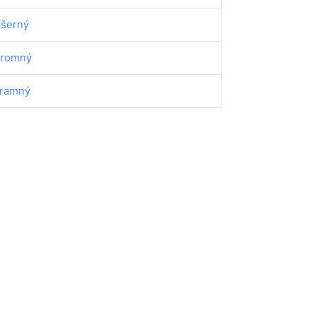
íšerný
romný
ramný