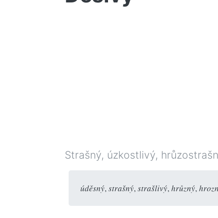
Strašný, úzkostlivý, hrůzostrašn
úděsný
,
strašný
,
strašlivý
,
hrůzný
,
hroz