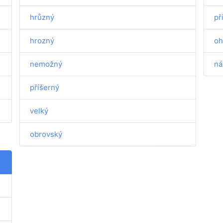
hrůzný
př
hrozný
oh
nemožný
ná
příšerný
velký
obrovský