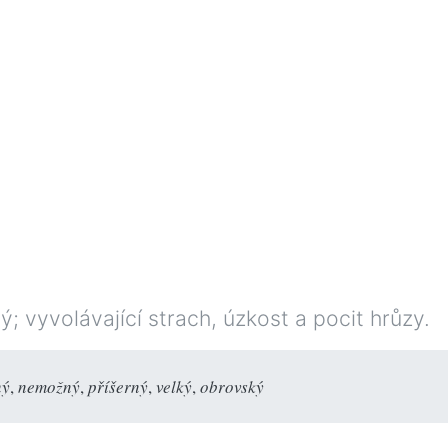
ý; vyvolávající strach, úzkost a pocit hrůzy.
ný
,
nemožný
,
příšerný
,
velký
,
obrovský