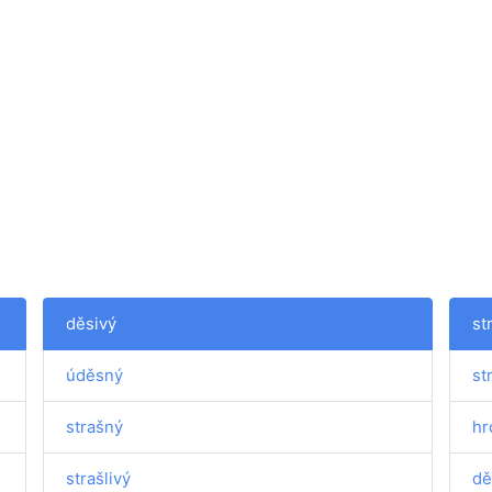
děsivý
st
úděsný
st
strašný
hr
strašlivý
dě