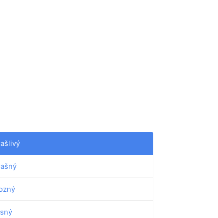
rašlivý
rašný
ozný
sný