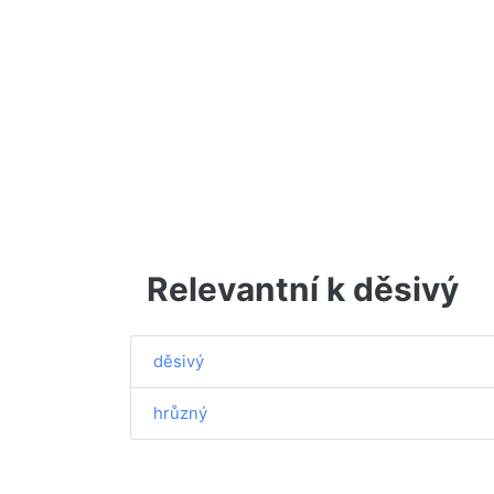
Relevantní k děsivý
děsivý
hrůzný