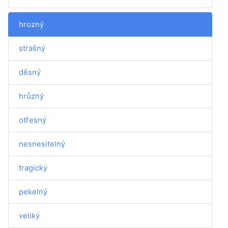
hrozný
strašný
děsný
hrůzný
otřesný
nesnesitelný
tragický
pekelný
veliký