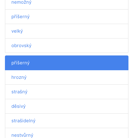
nemožný
příšerný
velký
obrovský
příšerný
hrozný
strašný
děsivý
strašidelný
nestvůrný