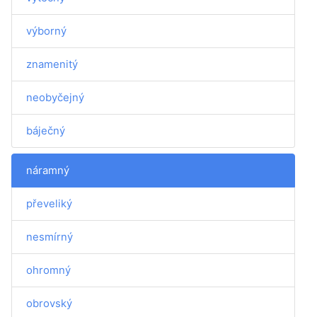
výborný
znamenitý
neobyčejný
báječný
náramný
převeliký
nesmírný
ohromný
obrovský