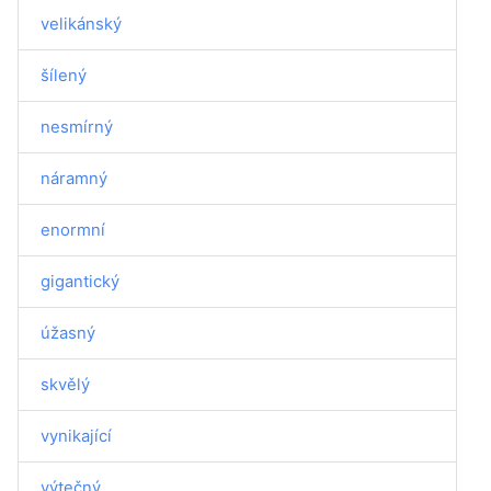
velikánský
šílený
nesmírný
náramný
enormní
gigantický
úžasný
skvělý
vynikající
výtečný