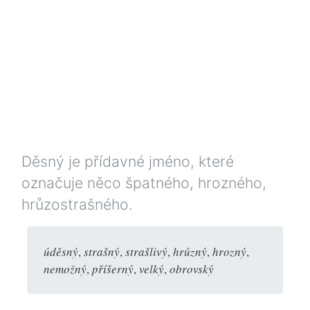
Děsný je přídavné jméno, které
označuje něco špatného, hrozného,
hrůzostrašného.
úděsný
,
strašný
,
strašlivý
,
hrůzný
,
hrozný
,
nemožný
,
příšerný
,
velký
,
obrovský