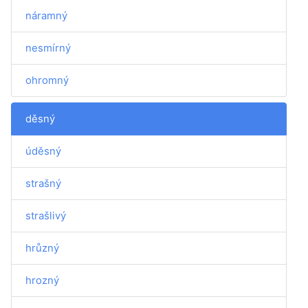
náramný
nesmírný
ohromný
děsný
úděsný
strašný
strašlivý
hrůzný
hrozný