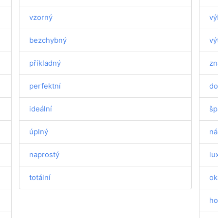
vzorný
vý
bezchybný
vý
příkladný
zn
perfektní
do
ideální
šp
úplný
ná
naprostý
lu
totální
ok
ho