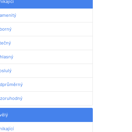
nikající
amenitý
borný
tečný
hlasný
oslulý
dprůměrný
zoruhodný
vělý
nikající