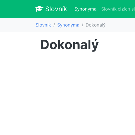
Slovník
Slovník
(aktuálně)
Synonyma
Slovník cizích s
Slovník
Synonyma
Dokonalý
Dokonalý