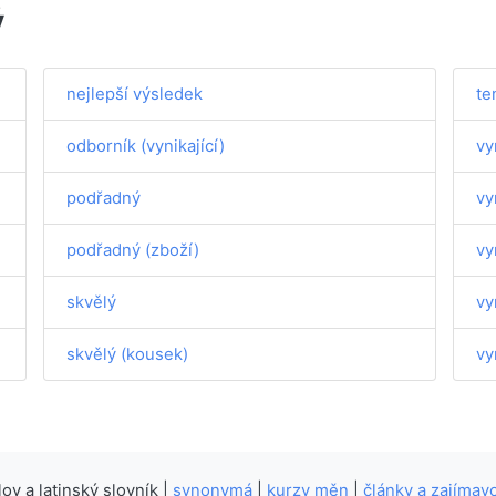
ý
nejlepší výsledek
te
odborník (vynikající)
vy
podřadný
vy
podřadný (zboží)
vy
skvělý
vy
skvělý (kousek)
vy
v a latinský slovník |
synonymá
|
kurzy měn
|
články a zajímavo