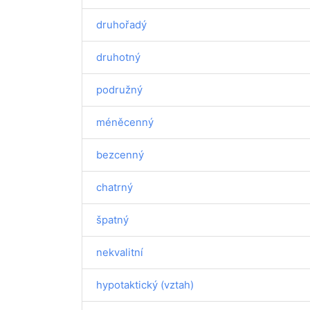
druhořadý
druhotný
podružný
méněcenný
bezcenný
chatrný
špatný
nekvalitní
hypotaktický (vztah)