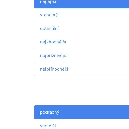
nejlepší
vrcholný
optimální
nejvhodnější
nejpříznivější
nejpříhodnější
podřadný
vedlejší