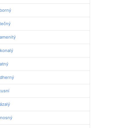
borný
tečný
amenitý
konalý
atný
dherný
xusní
ázalý
nosný