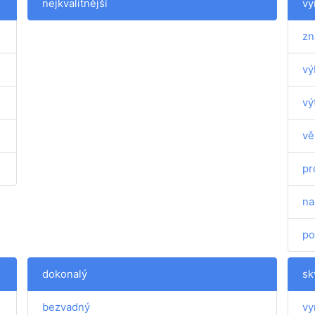
nejkvalitnější
vy
zn
vý
vý
vě
pr
na
po
dokonalý
sk
bezvadný
vy