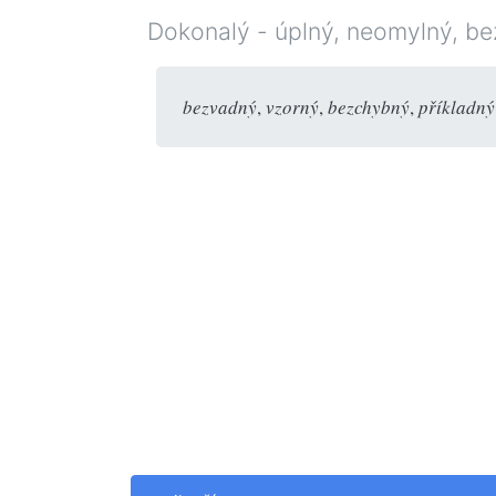
Dokonalý - úplný, neomylný, bez
bezvadný
,
vzorný
,
bezchybný
,
příkladný