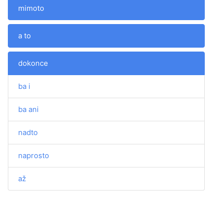
mimoto
a to
dokonce
ba i
ba ani
nadto
naprosto
až