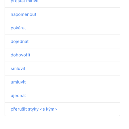
přestat mluvit
napomenout
pokárat
dojednat
dohovořit
smluvit
umluvit
ujednat
přerušit styky <s kým>