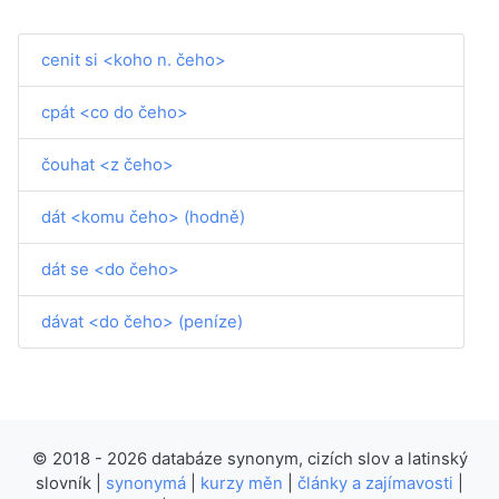
cenit si <koho n. čeho>
cpát <co do čeho>
čouhat <z čeho>
dát <komu čeho> (hodně)
dát se <do čeho>
dávat <do čeho> (peníze)
© 2018 - 2026 databáze synonym, cizích slov a latinský
slovník |
synonymá
|
kurzy měn
|
články a zajímavosti
|