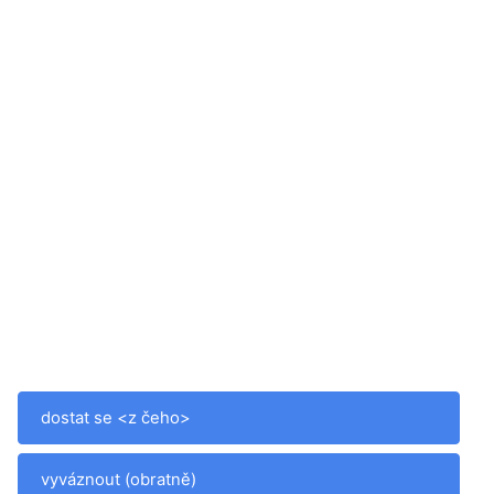
dostat se <z čeho>
vyváznout (obratně)