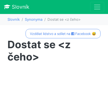
Slovník
Slovník
Synonyma
Dostat se <z čeho>
Vzdělat lidstvo a sdílet na
Facebook 😅
Dostat se <z
čeho>