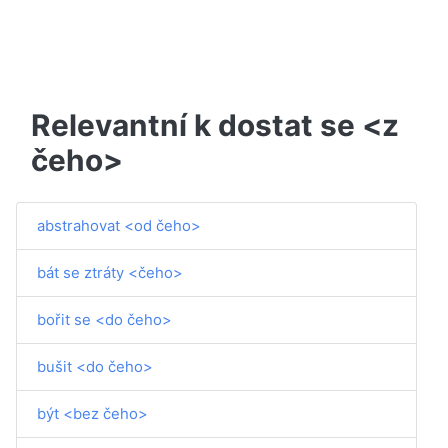
Relevantní k dostat se <z
čeho>
abstrahovat <od čeho>
bát se ztráty <čeho>
bořit se <do čeho>
bušit <do čeho>
být <bez čeho>