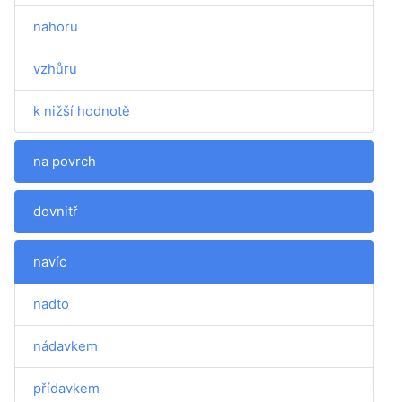
nahoru
vzhůru
k nižší hodnotě
na povrch
dovnitř
navíc
nadto
nádavkem
přídavkem