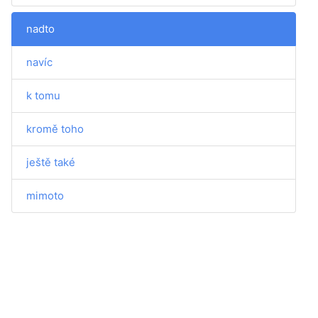
nadto
navíc
k tomu
kromě toho
ještě také
mimoto