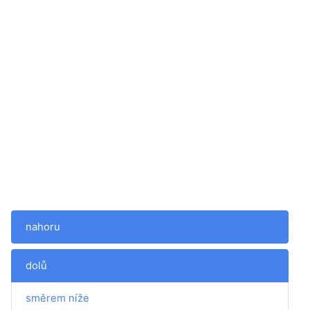
nahoru
dolů
směrem níže