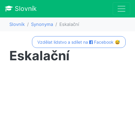
Slovník
Slovník
Synonyma
Eskalační
Vzdělat lidstvo a sdílet na
Facebook 😅
Eskalační