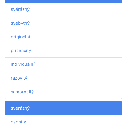
svérázný
svébytný
originální
příznačný
individuální
rázovitý
samorostlý
svérázný
osobitý