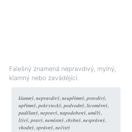
Falešný znamená nepravdivý, mylný,
klamný nebo zavádějící.
klamný
,
nepravdivý
,
neupřímný
,
pravdivý
,
upřímný
,
pokrytecký
,
podvodný
,
licoměrný
,
padělaný
,
nepravý
,
napodobený
,
umělý
,
lživý
,
pravý
,
nemístný
,
chybný
,
nesprávný
,
vhodný
,
správný
,
nečistý