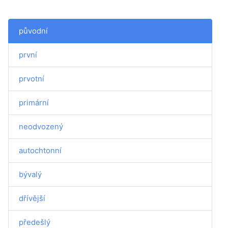
původní
první
prvotní
primární
neodvozený
autochtonní
bývalý
dřívější
předešlý