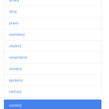
umělý
lživý
pravý
nemístný
chybný
nesprávný
vhodný
správný
nečistý
osobitý