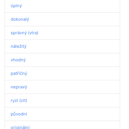
úplný
dokonalý
správný (víra)
náležitý
vhodný
patřičný
nepravý
ryzí (cit)
původní
originální