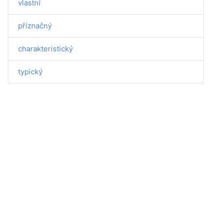
vlastní
příznačný
charakteristický
typický