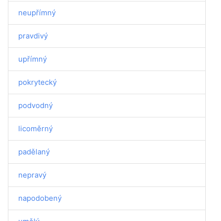
neupřímný
pravdivý
upřímný
pokrytecký
podvodný
licoměrný
padělaný
nepravý
napodobený