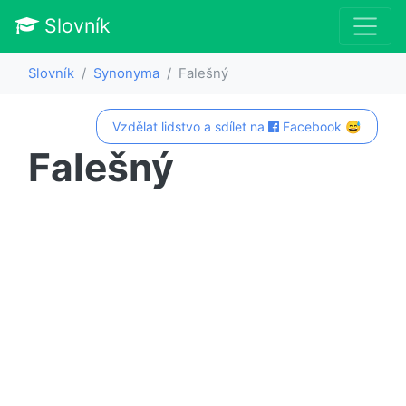
Slovník
Slovník
Synonyma
Falešný
Vzdělat lidstvo a sdílet na
Facebook 😅
Falešný