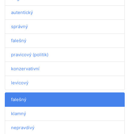
autentický
správný
falešný
pravicový (politik)
konzervativní
levicový
falešný
klamný
nepravdivý