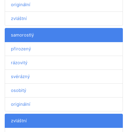
originální
zvláštní
samorostlý
přirozený
rázovitý
svérázný
osobitý
originální
zvláštní