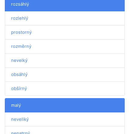
rozsáhlý
rozlehlý
prostorný
rozměrný
nevelký
obsáhlý
obšírný
malý
neveliký
nepatrný