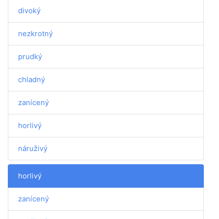
divoký
nezkrotný
prudký
chladný
zanícený
horlivý
náruživý
horlivý
zanícený