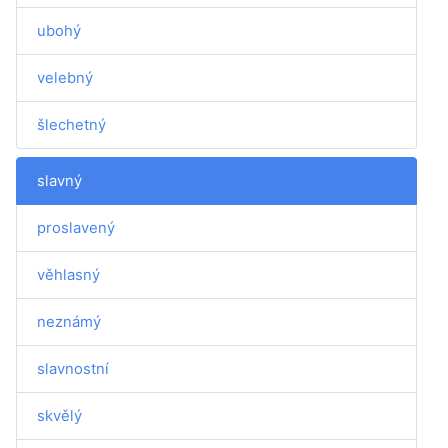
ubohý
velebný
šlechetný
slavný
proslavený
věhlasný
neznámý
slavnostní
skvělý