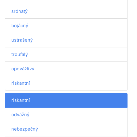
srdnatý
bojácný
ustrašený
troufalý
opovážlivý
riskantní
riskantní
odvážný
nebezpečný