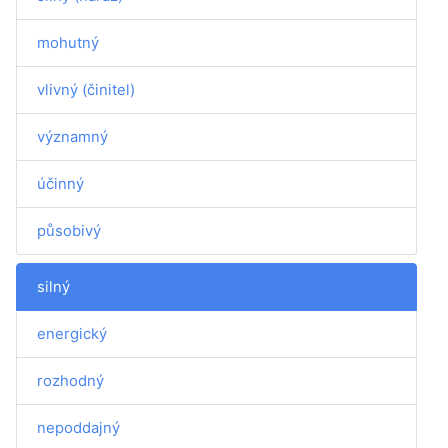
mohutný
vlivný (činitel)
významný
účinný
působivý
silný
energický
rozhodný
nepoddajný