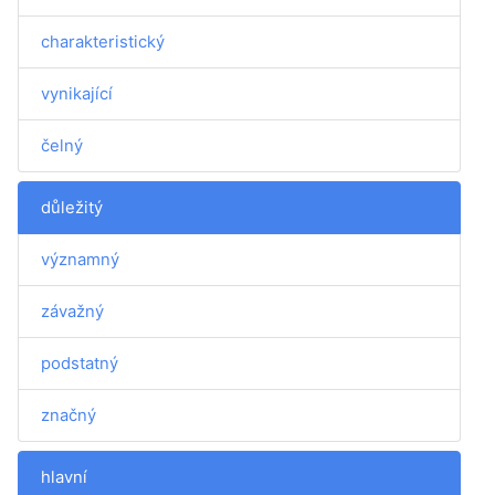
charakteristický
vynikající
čelný
důležitý
významný
závažný
podstatný
značný
hlavní