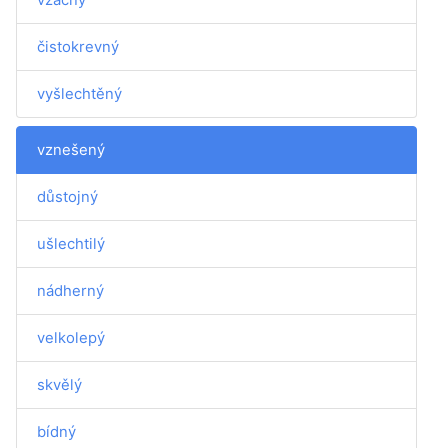
čistokrevný
vyšlechtěný
vznešený
důstojný
ušlechtilý
nádherný
velkolepý
skvělý
bídný