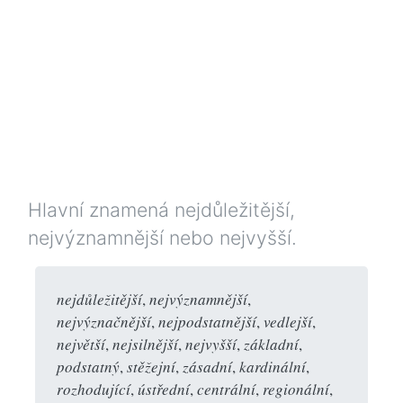
Hlavní znamená nejdůležitější,
nejvýznamnější nebo nejvyšší.
nejdůležitější
,
nejvýznamnější
,
nejvýznačnější
,
nejpodstatnější
,
vedlejší
,
největší
,
nejsilnější
,
nejvyšší
,
základní
,
podstatný
,
stěžejní
,
zásadní
,
kardinální
,
rozhodující
,
ústřední
,
centrální
,
regionální
,