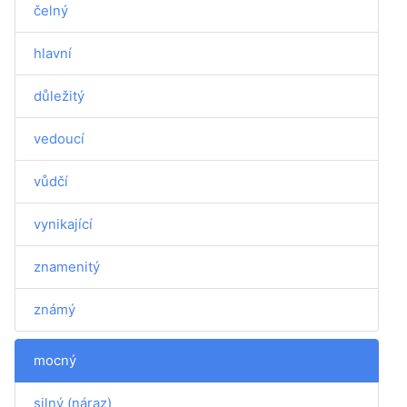
čelný
hlavní
důležitý
vedoucí
vůdčí
vynikající
znamenitý
známý
mocný
silný (náraz)