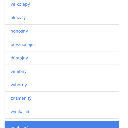
velkolepý
okázalý
honosný
povznášející
důstojný
velebný
výborný
znamenitý
vynikající
věhlasný