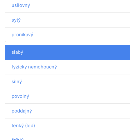
usilovný
sytý
pronikavý
slabý
fyzicky nemohoucný
silný
povolný
poddajný
tenký (led)