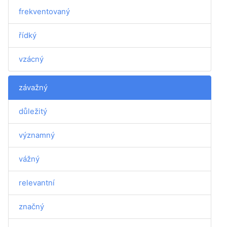
frekventovaný
řídký
vzácný
závažný
důležitý
významný
vážný
relevantní
značný