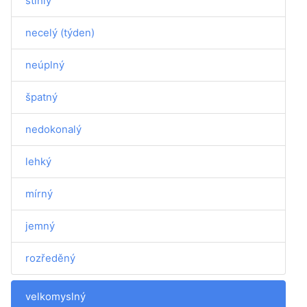
štíhlý
necelý (týden)
neúplný
špatný
nedokonalý
lehký
mírný
jemný
rozředěný
velkomyslný