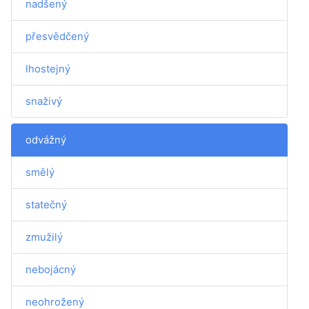
nadšený
přesvědčený
lhostejný
snaživý
odvážný
smělý
statečný
zmužilý
nebojácný
neohrožený