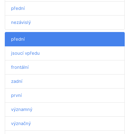
přední
nezávislý
přední
jsoucí vpředu
frontální
zadní
první
významný
význačný