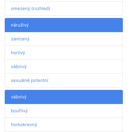
omezený (rozhled)
náruživý
zanícený
horlivý
vášnivý
sexuálně potentní
vášnivý
bouřlivý
horkokrevný