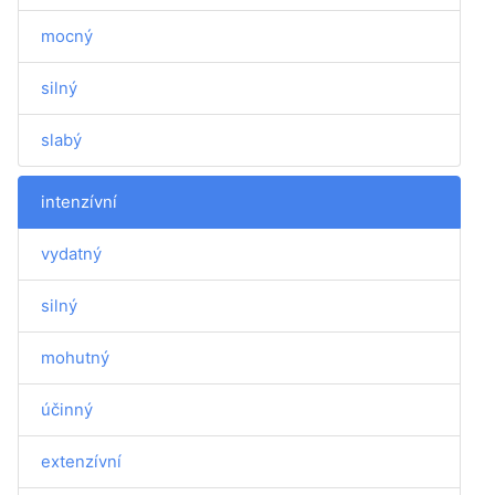
mocný
silný
slabý
intenzívní
vydatný
silný
mohutný
účinný
extenzívní