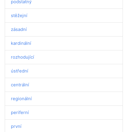
podstatný
stěžejní
zásadní
kardinální
rozhodující
ústřední
centrální
regionální
periferní
první