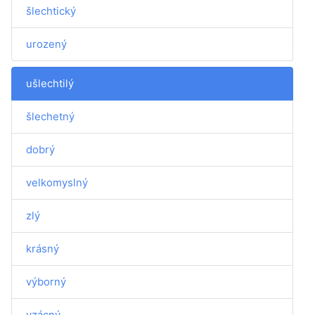
šlechtický
urozený
ušlechtilý
šlechetný
dobrý
velkomyslný
zlý
krásný
výborný
vzácný