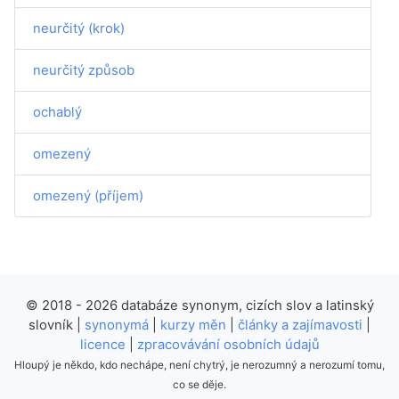
neurčitý (krok)
neurčitý způsob
ochablý
omezený
omezený (příjem)
© 2018 - 2026 databáze synonym, cizích slov a latinský
slovník |
synonymá
|
kurzy měn
|
články a zajímavosti
|
licence
|
zpracovávání osobních údajů
Hloupý je někdo, kdo nechápe, není chytrý, je nerozumný a nerozumí tomu,
co se děje.