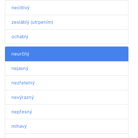
necitlivý
zesláblý (utrpením)
ochablý
neurčitý
nejasný
nezřetelný
nevýrazný
nepřesný
mlhavý