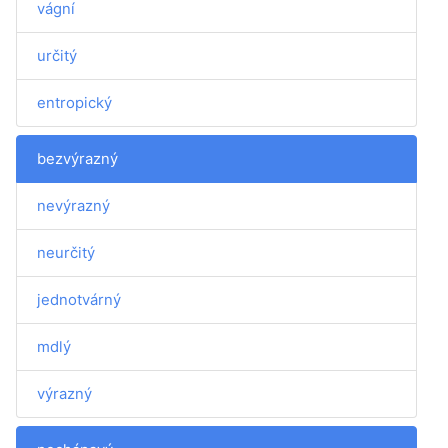
vágní
určitý
entropický
bezvýrazný
nevýrazný
neurčitý
jednotvárný
mdlý
výrazný