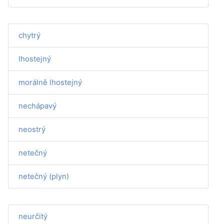
chytrý
lhostejný
morálně lhostejný
nechápavý
neostrý
netečný
netečný (plyn)
neurčitý