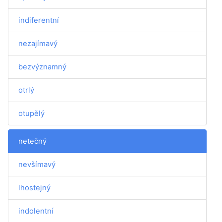
indiferentní
nezajímavý
bezvýznamný
otrlý
otupělý
netečný
nevšímavý
lhostejný
indolentní