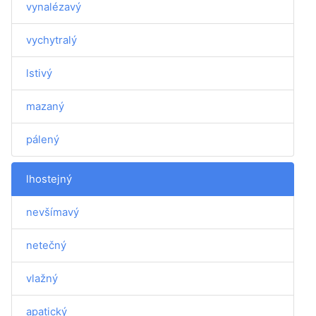
vynalézavý
vychytralý
lstivý
mazaný
pálený
lhostejný
nevšímavý
netečný
vlažný
apatický