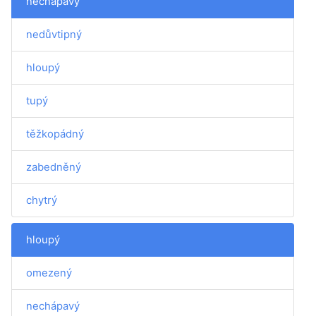
nechápavý
nedůvtipný
hloupý
tupý
těžkopádný
zabedněný
chytrý
hloupý
omezený
nechápavý