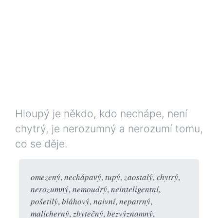
Hloupý je někdo, kdo nechápe, není
chytrý, je nerozumný a nerozumí tomu,
co se děje.
omezený
,
nechápavý
,
tupý
,
zaostalý
,
chytrý
,
nerozumný
,
nemoudrý
,
neinteligentní
,
pošetilý
,
bláhový
,
naivní
,
nepatrný
,
malicherný
,
zbytečný
,
bezvýznamný
,