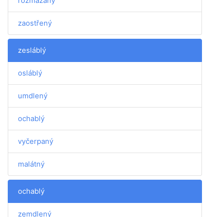
rozmazaný
zaostřený
zesláblý
osláblý
umdlený
ochablý
vyčerpaný
malátný
ochablý
zemdlený