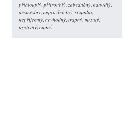
přihlouplý
,
přitroublý
,
zabedněný
,
natvrdlý
,
nesmyslný
,
neprozřetelný
,
stupidní
,
nepříjemný
,
nevhodný
,
trapný
,
mrzutý
,
protivný
,
nudný