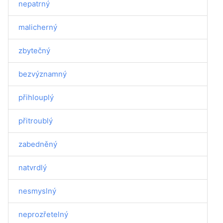
nepatrný
malicherný
zbytečný
bezvýznamný
přihlouplý
přitroublý
zabedněný
natvrdlý
nesmyslný
neprozřetelný