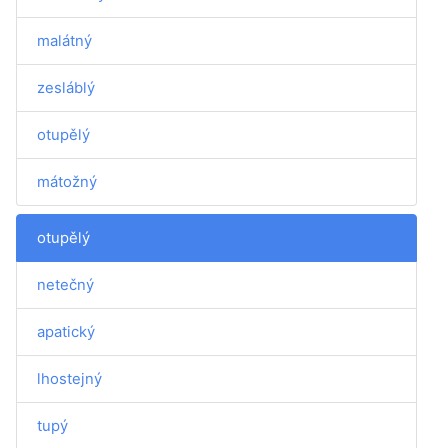
malátný
zesláblý
otupělý
mátožný
otupělý
netečný
apatický
lhostejný
tupý