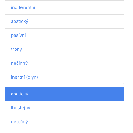
indiferentní
apatický
pasívní
trpný
nečinný
inertní (plyn)
apatický
lhostejný
netečný