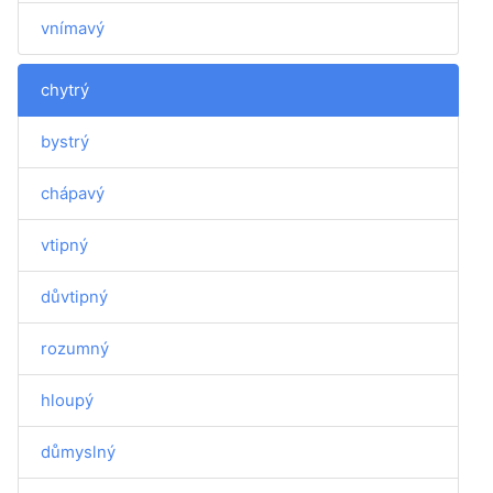
vnímavý
chytrý
bystrý
chápavý
vtipný
důvtipný
rozumný
hloupý
důmyslný