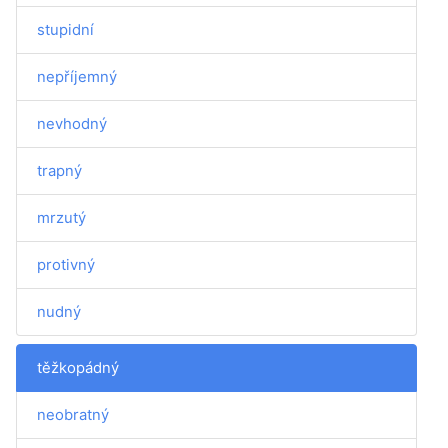
stupidní
nepříjemný
nevhodný
trapný
mrzutý
protivný
nudný
těžkopádný
neobratný