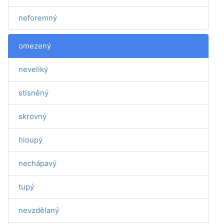
neforemný
omezený
neveliký
stísněný
skrovný
hloupý
nechápavý
tupý
nevzdělaný