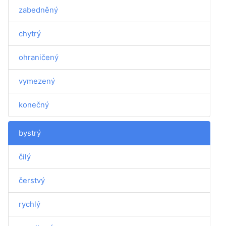
zabedněný
chytrý
ohraničený
vymezený
konečný
bystrý
čilý
čerstvý
rychlý