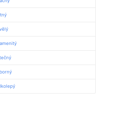
ačný
tný
vělý
amenitý
tečný
borný
lkolepý