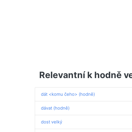
Relevantní k hodně v
dát <komu čeho> (hodně)
dávat (hodně)
dost velký