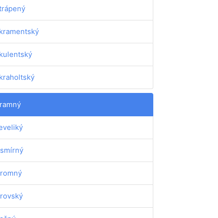
trápený
kramentský
kulentský
kraholtský
ramný
eveliký
smírný
romný
rovský