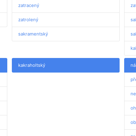
zatracený
za
zatrolený
sa
sakramentský
sa
ka
kakraholtský
ná
př
ne
oh
ob