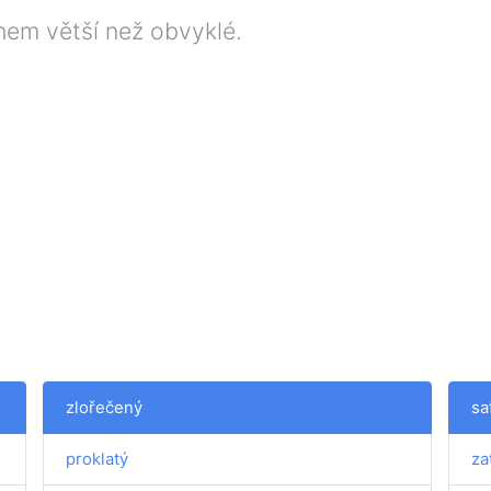
hem větší než obvyklé.
zlořečený
sa
proklatý
za