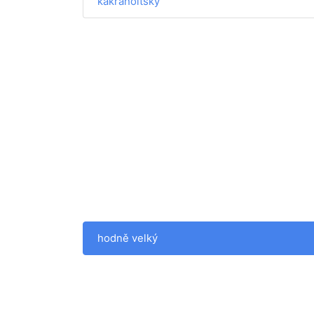
kakraholtský
hodně velký