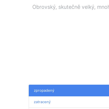
Obrovský, skutečně velký, mno
zpropadený
zatracený