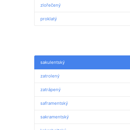
zlořečený
proklatý
sakulentský
zatrolený
zatrápený
saframentský
sakramentský