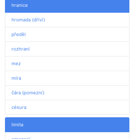
hranice
hromada (dříví)
předěl
rozhraní
mez
míra
čára (pomezní)
césura
limita