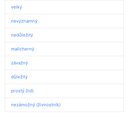
velký
nevýznamný
nedůležitý
malicherný
závažný
důležitý
prostý (lid)
nezámožný (živnostník)