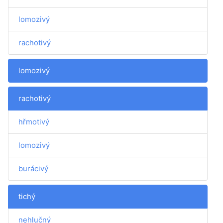
lomozivý
rachotivý
lomozivý
rachotivý
hřmotivý
lomozivý
burácivý
tichý
nehlučný