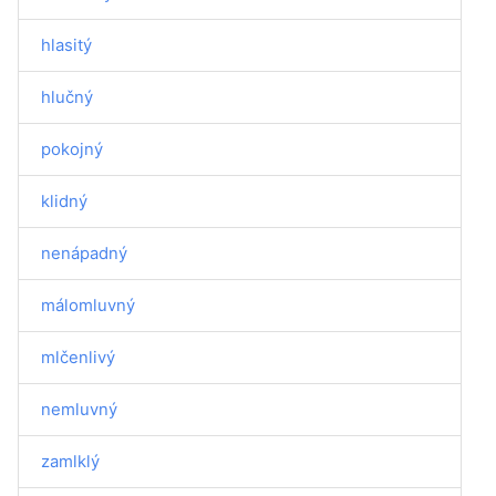
hlasitý
hlučný
pokojný
klidný
nenápadný
málomluvný
mlčenlivý
nemluvný
zamlklý