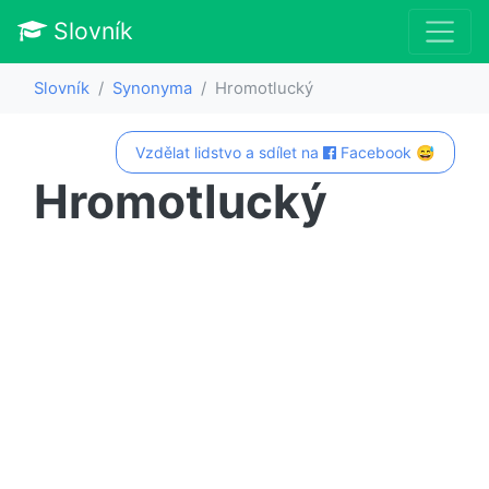
Slovník
Slovník
Synonyma
Hromotlucký
Vzdělat lidstvo a sdílet na
Facebook 😅
Hromotlucký