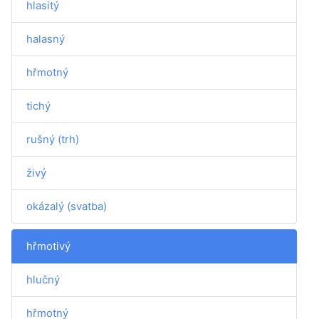
hlasitý
halasný
hřmotný
tichý
rušný (trh)
živý
okázalý (svatba)
hřmotivý
hlučný
hřmotný