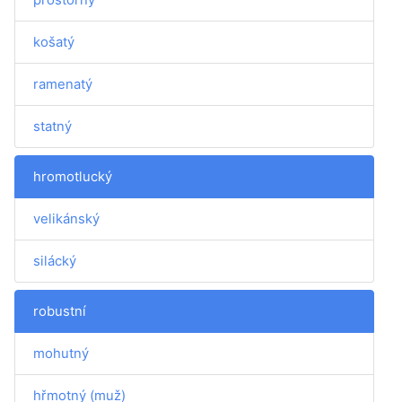
košatý
ramenatý
statný
hromotlucký
velikánský
silácký
robustní
mohutný
hřmotný (muž)