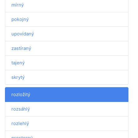
mírný
pokojný
upovídaný
zastíraný
tajený
skrytý
rozložitý
rozsáhlý
rozlehlý
prostorný