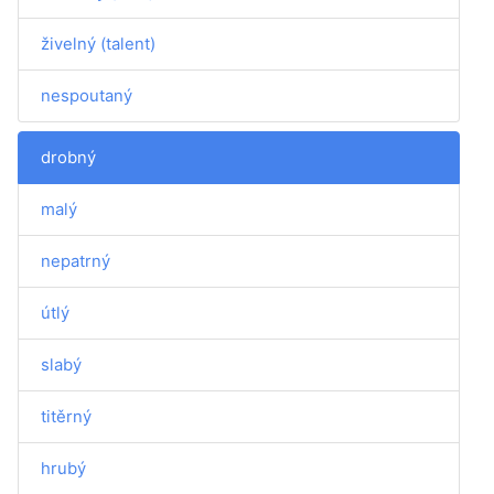
živelný (talent)
nespoutaný
drobný
malý
nepatrný
útlý
slabý
titěrný
hrubý