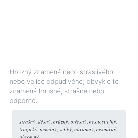
Hrozný znamená něco strašlivého
nebo velice odpudivého; obvykle to
znamená hnusné, strašné nebo
odporné.
strašný
,
děsný
,
hrůzný
,
otřesný
,
nesnesitelný
,
tragický
,
pekelný
,
veliký
,
náramný
,
nesmírný
,
ohromný