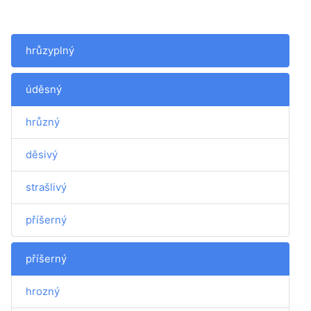
hrůzyplný
úděsný
hrůzný
děsivý
strašlivý
příšerný
příšerný
hrozný