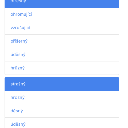
otřesný
ohromující
vzrušující
příšerný
úděsný
hrůzný
strašný
hrozný
děsný
úděsný