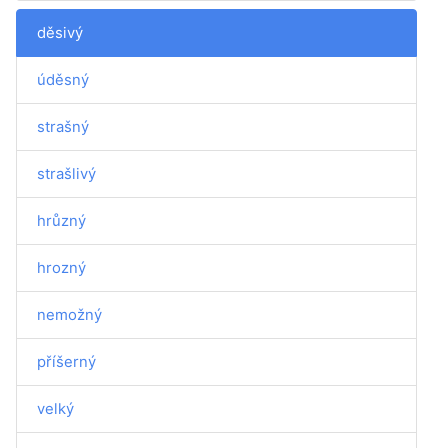
děsivý
úděsný
strašný
strašlivý
hrůzný
hrozný
nemožný
příšerný
velký