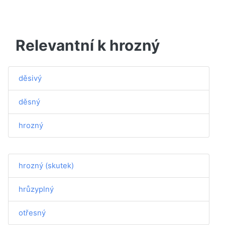
Relevantní k hrozný
děsivý
děsný
hrozný
hrozný (skutek)
hrůzyplný
otřesný