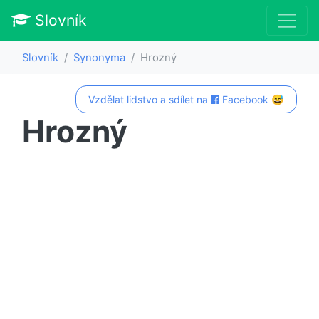
Slovník
Slovník
Synonyma
Hrozný
Vzdělat lidstvo a sdílet na
Facebook 😅
Hrozný