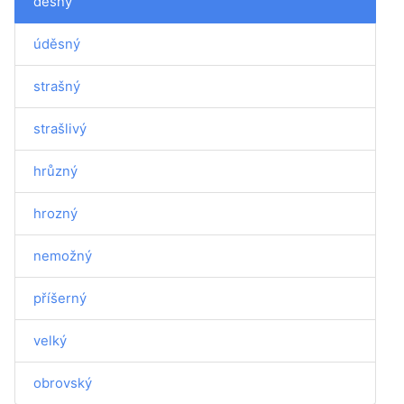
děsný
úděsný
strašný
strašlivý
hrůzný
hrozný
nemožný
příšerný
velký
obrovský