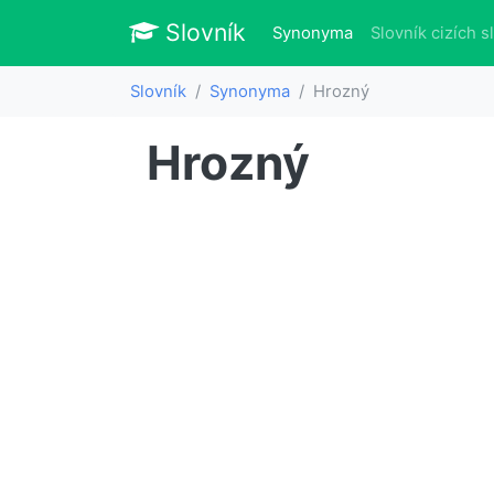
Slovník
Slovník
(aktuálně)
Synonyma
Slovník cizích s
Slovník
Synonyma
Hrozný
Hrozný