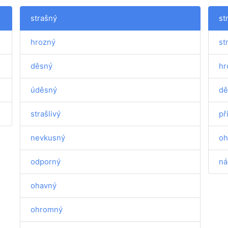
strašný
st
hrozný
st
děsný
hr
úděsný
dě
strašlivý
př
nevkusný
oh
odporný
ná
ohavný
ohromný