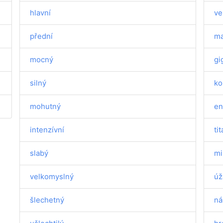
hlavní
ve
přední
ma
mocný
gi
silný
ko
mohutný
en
intenzívní
ti
slabý
mi
velkomyslný
úž
šlechetný
ná