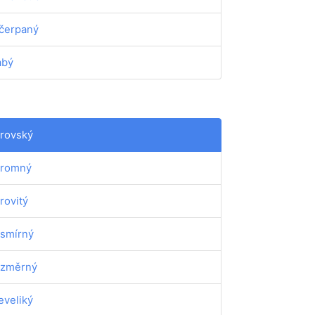
čerpaný
abý
rovský
romný
rovitý
smírný
změrný
eveliký