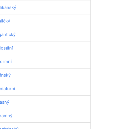
likánský
ličký
gantický
losální
ormní
tánský
niaturní
asný
ramný