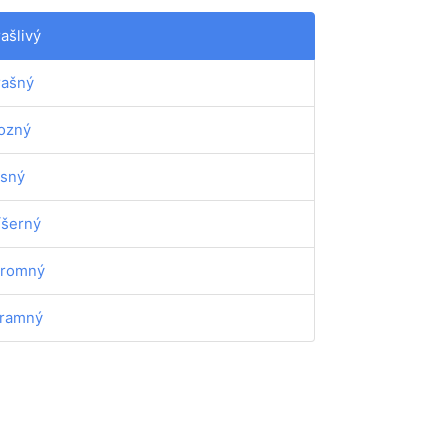
rašlivý
rašný
ozný
sný
íšerný
romný
ramný