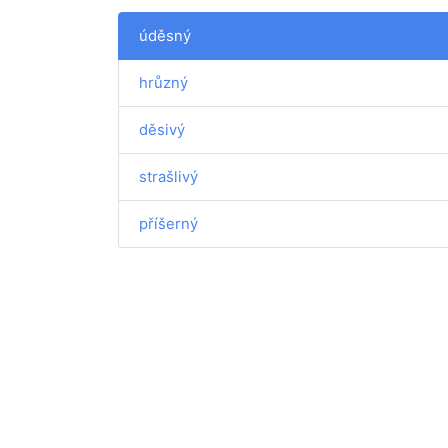
úděsný
hrůzný
děsivý
strašlivý
příšerný