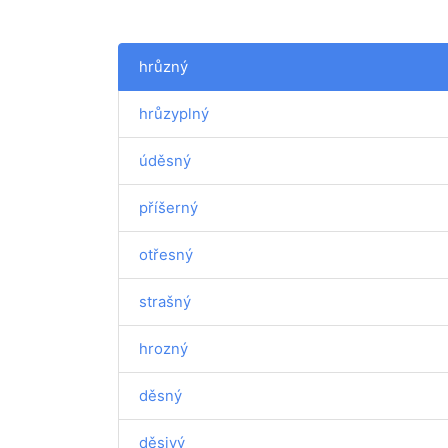
hrůzný
hrůzyplný
úděsný
příšerný
otřesný
strašný
hrozný
děsný
děsivý