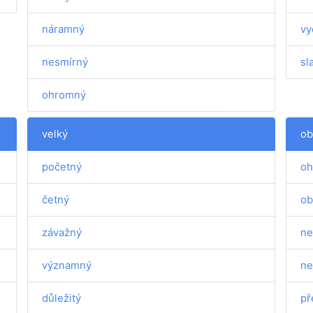
náramný
vy
nesmírný
sl
ohromný
velký
ob
početný
oh
četný
ob
závažný
ne
významný
ne
důležitý
př