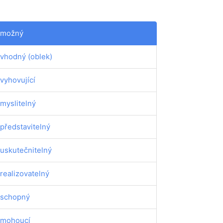
emožný
vhodný (oblek)
vyhovující
myslitelný
představitelný
uskutečnitelný
realizovatelný
schopný
mohoucí