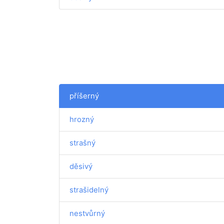
příšerný
hrozný
strašný
děsivý
strašidelný
nestvůrný