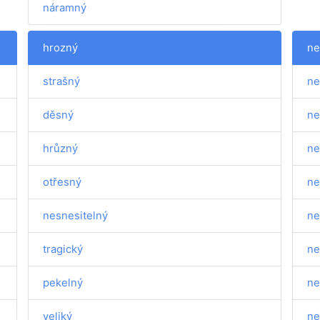
náramný
hrozný
n
strašný
ne
děsný
ne
hrůzný
ne
otřesný
ne
nesnesitelný
ne
tragický
ne
pekelný
ne
veliký
ne