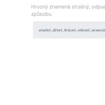
Hrozný znamená strašný, odpudi
způsobu.
strašný
,
děsný
,
hrůzný
,
otřesný
,
nesnesi