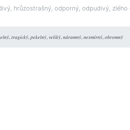
vý, hrůzostrašný, odporný, odpudivý, zlého
telný
,
tragický
,
pekelný
,
veliký
,
náramný
,
nesmírný
,
ohromný