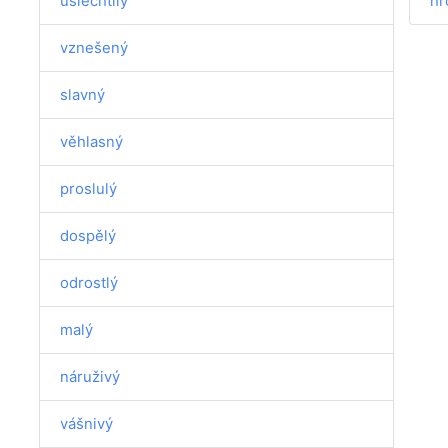
ušlechtilý
hr
vznešený
slavný
věhlasný
proslulý
dospělý
odrostlý
malý
náruživý
vášnivý