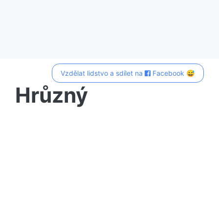
Vzdělat lidstvo a sdílet na
Facebook 😅
Hrůzný