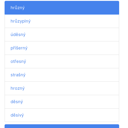
hrůzný
hrůzyplný
úděsný
příšerný
otřesný
strašný
hrozný
děsný
děsivý