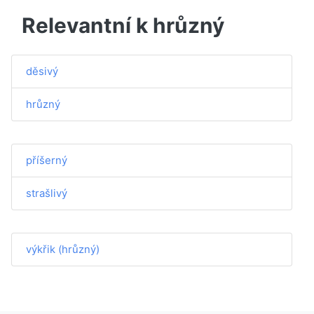
Relevantní k hrůzný
děsivý
hrůzný
příšerný
strašlivý
výkřik (hrůzný)