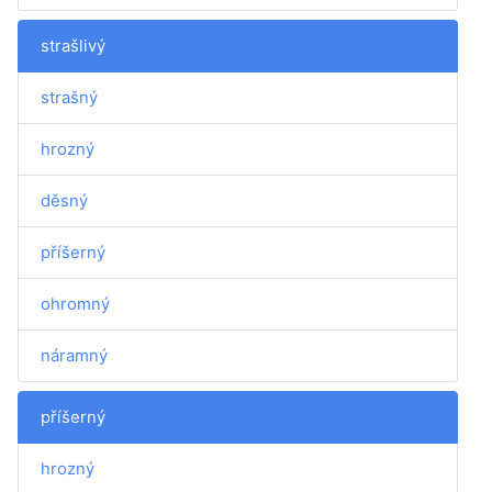
strašlivý
strašný
hrozný
děsný
příšerný
ohromný
náramný
příšerný
hrozný