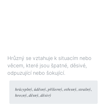
Hrůzný se vztahuje k situacím nebo
věcem, které jsou špatné, děsivé,
odpuzující nebo šokující.
hrůzyplný
,
úděsný
,
příšerný
,
otřesný
,
strašný
,
hrozný
,
děsný
,
děsivý