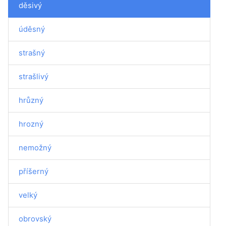
děsivý
úděsný
strašný
strašlivý
hrůzný
hrozný
nemožný
příšerný
velký
obrovský