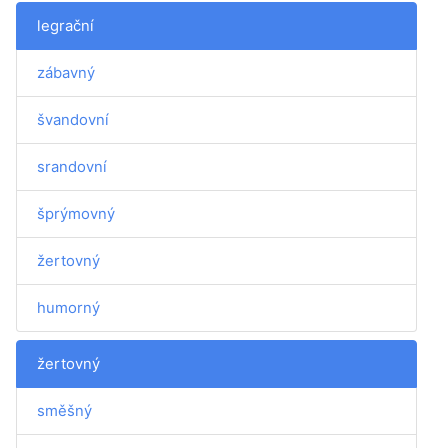
legrační
zábavný
švandovní
srandovní
šprýmovný
žertovný
humorný
žertovný
směšný