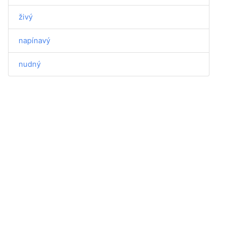
živý
napínavý
nudný