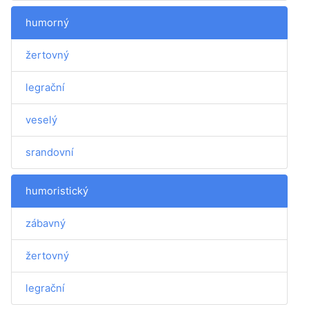
humorný
žertovný
legrační
veselý
srandovní
humoristický
zábavný
žertovný
legrační