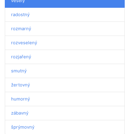
veselý
radostný
rozmarný
rozveselený
rozjařený
smutný
žertovný
humorný
zábavný
šprýmovný