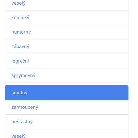
veselý
komický
humorný
zábavný
legrační
šprýmovný
smutný
zarmoucený
nešťastný
veselý