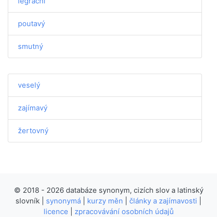
legrační
poutavý
smutný
veselý
zajímavý
žertovný
© 2018 - 2026 databáze synonym, cizích slov a latinský
slovník |
synonymá
|
kurzy měn
|
články a zajímavosti
|
licence
|
zpracovávání osobních údajů