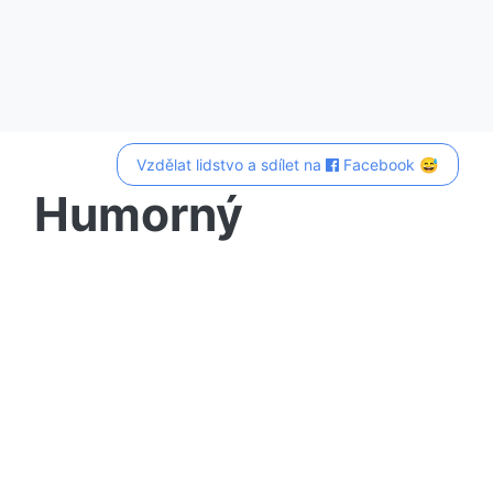
Vzdělat lidstvo a sdílet na
Facebook 😅
Humorný