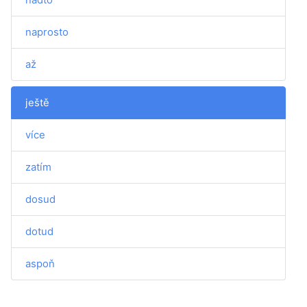
naprosto
až
ještě
více
zatím
dosud
dotud
aspoň