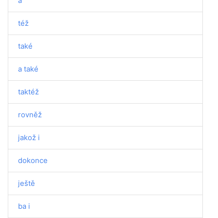
a
též
také
a také
taktéž
rovněž
jakož i
dokonce
ještě
ba i