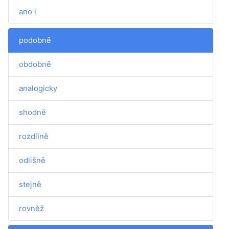
ano i
podobně
obdobně
analogicky
shodně
rozdílně
odlišně
stejně
rovněž