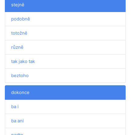
stejně
podobně
totožně
různě
tak jako tak
beztoho
dokonce
ba i
ba ani
nadto