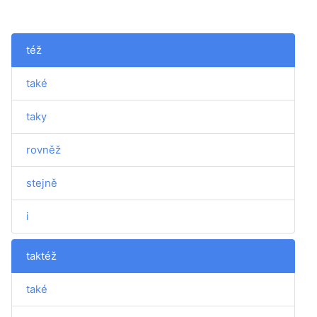
též
také
taky
rovněž
stejně
i
taktéž
také