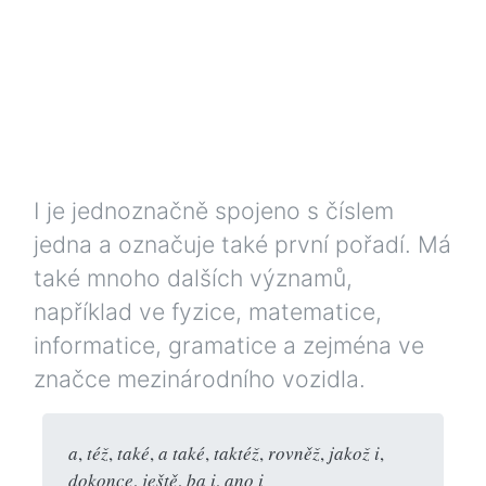
I je jednoznačně spojeno s číslem
jedna a označuje také první pořadí. Má
také mnoho dalších významů,
například ve fyzice, matematice,
informatice, gramatice a zejména ve
značce mezinárodního vozidla.
a
,
též
,
také
,
a také
,
taktéž
,
rovněž
,
jakož i
,
dokonce
,
ještě
,
ba i
,
ano i