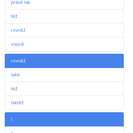
právě tak
též
rovněž
stejně
rovněž
také
též
taktéž
i