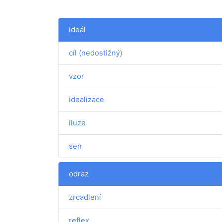
ideál
cíl (nedostižný)
vzor
idealizace
iluze
sen
odraz
zrcadlení
reflex