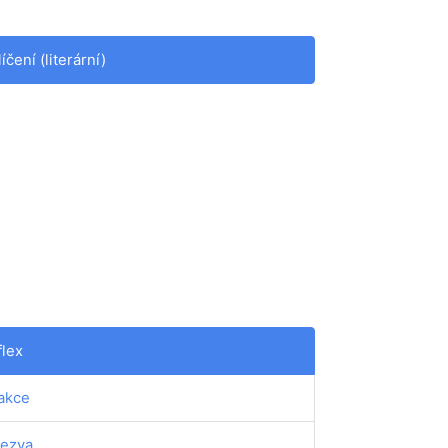
líčení (literární)
flex
akce
ezva