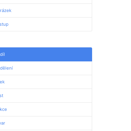
rázek
stup
díl
dělení
ek
st
kce
var