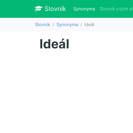
Slovník
Slovník
(aktuálně)
Synonyma
Slovník cizích s
Slovník
Synonyma
Ideál
Ideál