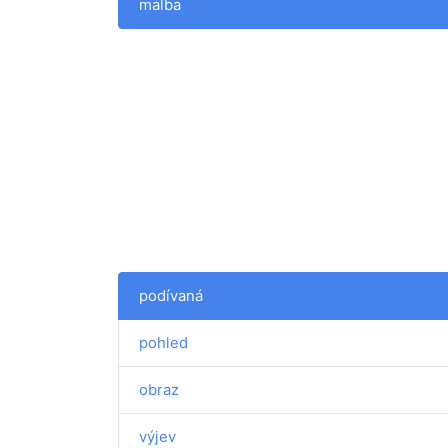
malba
podívaná
pohled
obraz
výjev