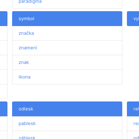
paradigma
symbol
vy
značka
znamení
znak
ikona
odlesk
re
pablesk
re
záblesk
od