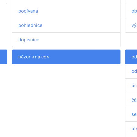
podívaná
ob
pohlednice
vý
dopisnice
názor <na co>
od
od
ús
čá
se
út