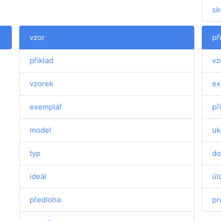
sk
vzor
př
příklad
vz
vzorek
ex
exemplář
př
model
uk
typ
do
ideál
úl
předloha
pr