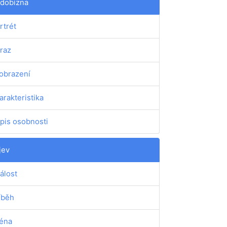
dobizna
rtrét
raz
obrazení
arakteristika
pis osobnosti
jev
álost
íběh
éna