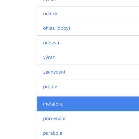
odlesk
ohlas (doby)
odezva
výraz
zachycení
projev
metafora
přirovnání
parabola