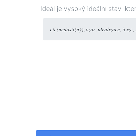
Ideál je vysoký ideální stav, k
cíl (nedostižný)
,
vzor
,
idealizace
,
iluze
,