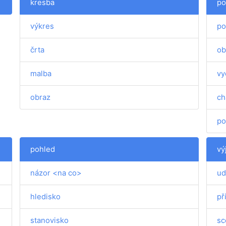
kresba
po
výkres
po
črta
ob
malba
vy
obraz
ch
po
pohled
vý
názor <na co>
ud
hledisko
př
stanovisko
sc