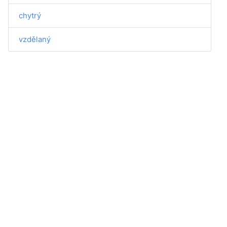
chytrý
vzdělaný