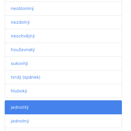
neoblomný
nezdolný
neochvějný
houževnatý
sukovitý
tvrdý (spánek)
hluboký
jednolitý
jednotný