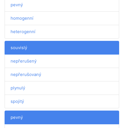
pevný
homogenní
heterogenní
souvislý
nepřerušený
nepřerušovaný
plynulý
spojitý
pevný