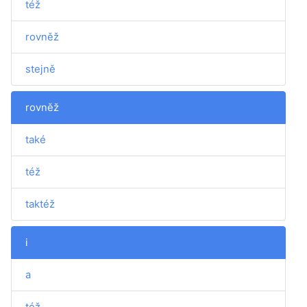
též
rovněž
stejně
rovněž
také
též
taktéž
i
a
též