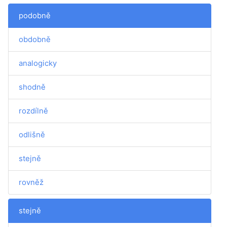
podobně
obdobně
analogicky
shodně
rozdílně
odlišně
stejně
rovněž
stejně