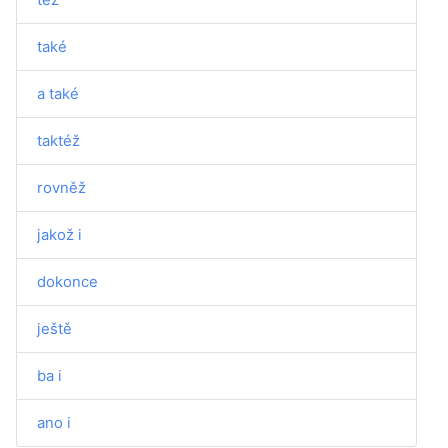
také
a také
taktéž
rovněž
jakož i
dokonce
ještě
ba i
ano i