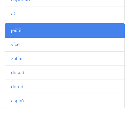
až
ještě
více
zatím
dosud
dotud
aspoň