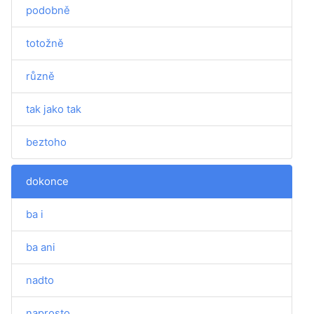
podobně
totožně
různě
tak jako tak
beztoho
dokonce
ba i
ba ani
nadto
naprosto