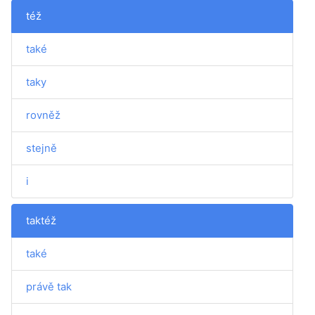
též
také
taky
rovněž
stejně
i
taktéž
také
právě tak