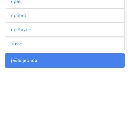
opět
opětně
opětovně
zase
ještě jednou