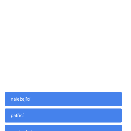
náležející
patřící