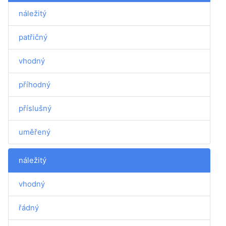
náležitý
patřičný
vhodný
příhodný
příslušný
uměřený
náležitý
vhodný
řádný