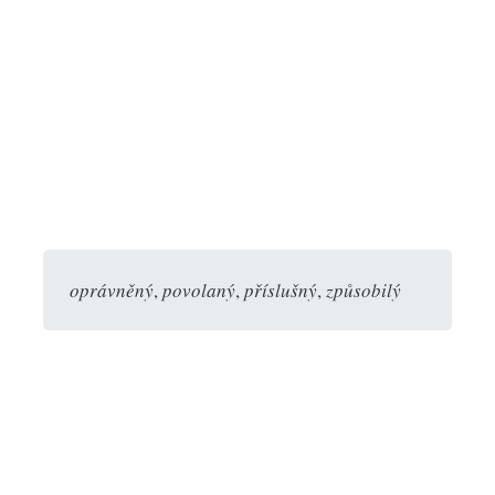
oprávněný
,
povolaný
,
příslušný
,
způsobilý