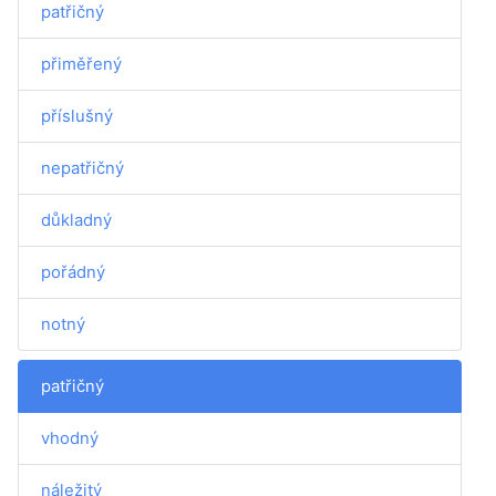
patřičný
přiměřený
příslušný
nepatřičný
důkladný
pořádný
notný
patřičný
vhodný
náležitý