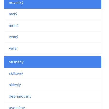
neveliký
malý
menší
velký
větší
stísněný
sklíčený
skleslý
deprimovaný
uvolněný