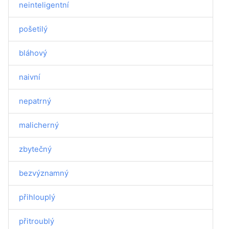
neinteligentní
pošetilý
bláhový
naivní
nepatrný
malicherný
zbytečný
bezvýznamný
přihlouplý
přitroublý