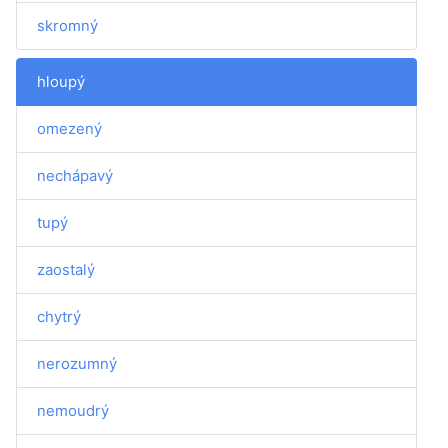
skromný
hloupý
omezený
nechápavý
tupý
zaostalý
chytrý
nerozumný
nemoudrý