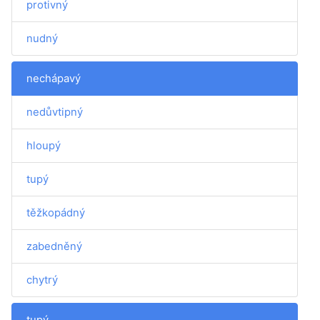
protivný
nudný
nechápavý
nedůvtipný
hloupý
tupý
těžkopádný
zabedněný
chytrý
tupý