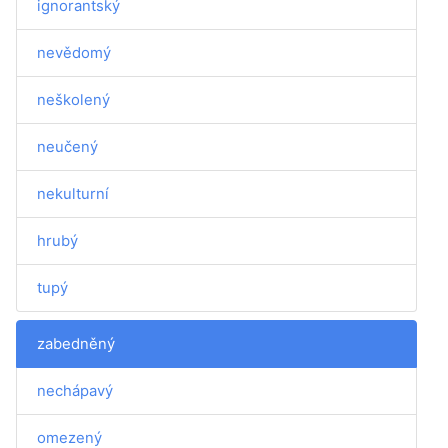
ignorantský
nevědomý
neškolený
neučený
nekulturní
hrubý
tupý
zabedněný
nechápavý
omezený