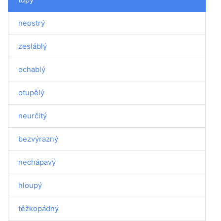
neostrý
zesláblý
ochablý
otupělý
neurčitý
bezvýrazný
nechápavý
hloupý
těžkopádný