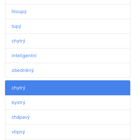
hloupý
tupý
chytrý
inteligentní
obedněný
chytrý
bystrý
chápavý
vtipný