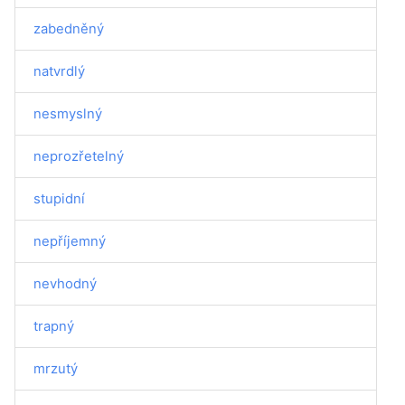
zabedněný
natvrdlý
nesmyslný
neprozřetelný
stupidní
nepříjemný
nevhodný
trapný
mrzutý