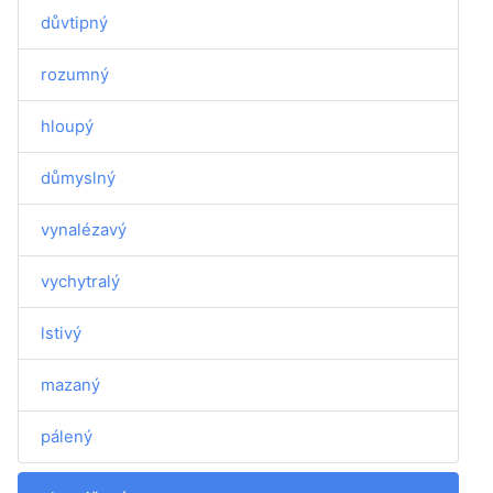
důvtipný
rozumný
hloupý
důmyslný
vynalézavý
vychytralý
lstivý
mazaný
pálený