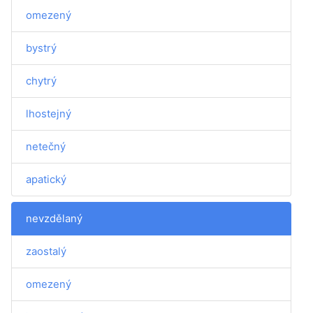
omezený
bystrý
chytrý
lhostejný
netečný
apatický
nevzdělaný
zaostalý
omezený