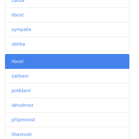
záliba
libost
sympatie
obliba
libost
zalíbení
potěšení
lahodnost
příjemnost
líbeznost