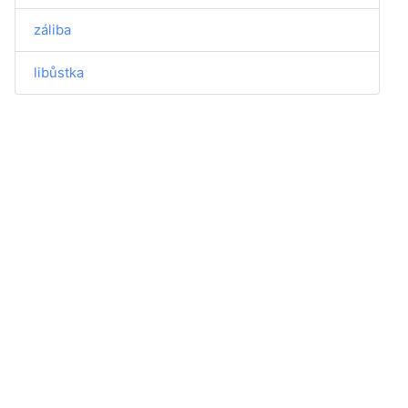
záliba
libůstka