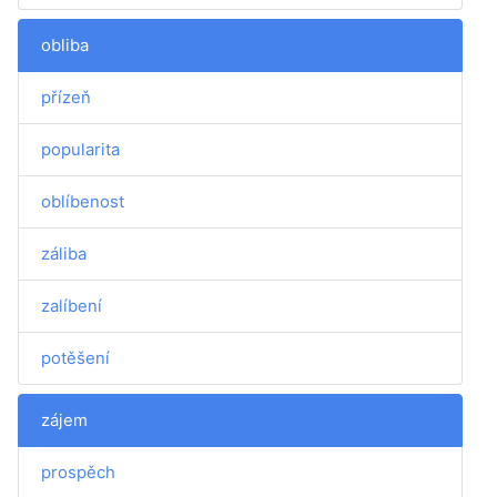
obliba
přízeň
popularita
oblíbenost
záliba
zalíbení
potěšení
zájem
prospěch