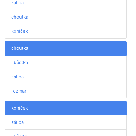
záliba
choutka
koníček
choutka
libůstka
záliba
rozmar
koníček
záliba