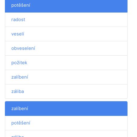
potěšení
radost
veselí
obveselení
požitek
zalíbení
záliba
zalíbení
potěšení