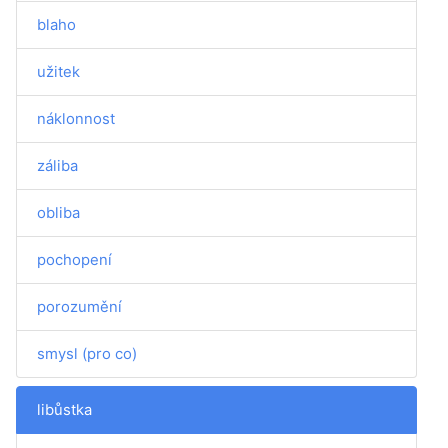
blaho
užitek
náklonnost
záliba
obliba
pochopení
porozumění
smysl (pro co)
libůstka