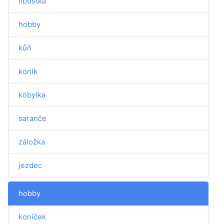
libůstka
hobby
kůň
koník
kobylka
saranče
záložka
jezdec
hobby
koníček