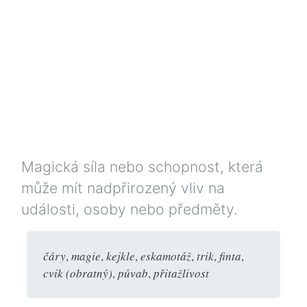
Magická síla nebo schopnost, která
může mít nadpřirozený vliv na
události, osoby nebo předměty.
čáry
,
magie
,
kejkle
,
eskamotáž
,
trik
,
finta
,
cvik (obratný)
,
půvab
,
přitažlivost