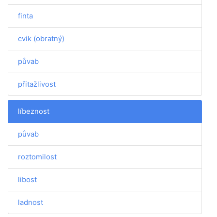
finta
cvik (obratný)
půvab
přitažlivost
líbeznost
půvab
roztomilost
libost
ladnost