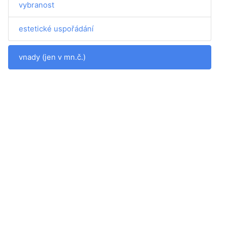
vybranost
estetické uspořádání
vnady (jen v mn.č.)