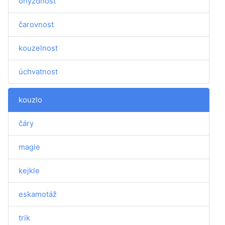
ohyzdnost
čarovnost
kouzelnost
úchvatnost
kouzlo
čáry
magie
kejkle
eskamotáž
trik