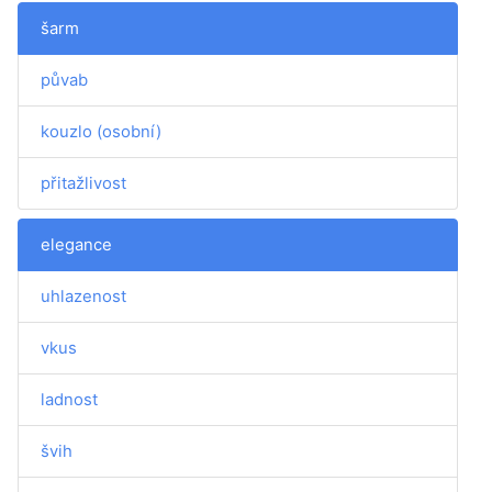
šarm
půvab
kouzlo (osobní)
přitažlivost
elegance
uhlazenost
vkus
ladnost
švih