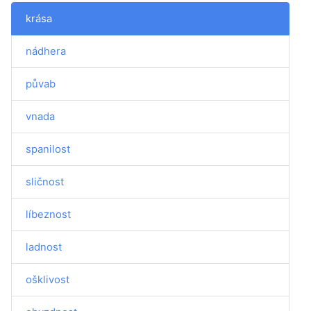
krása
nádhera
půvab
vnada
spanilost
sličnost
líbeznost
ladnost
ošklivost