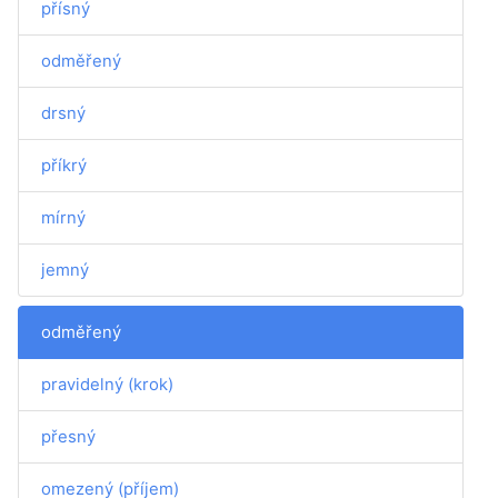
přísný
odměřený
drsný
příkrý
mírný
jemný
odměřený
pravidelný (krok)
přesný
omezený (příjem)