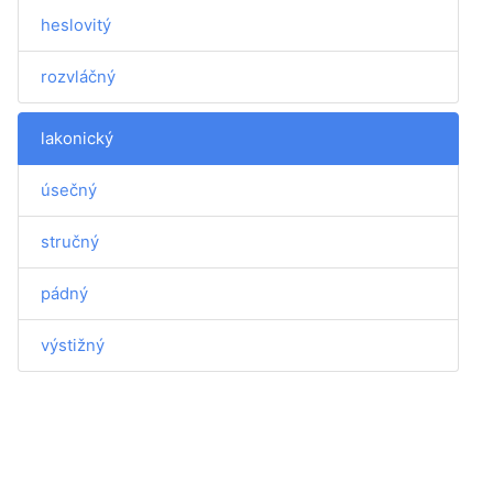
heslovitý
rozvláčný
lakonický
úsečný
stručný
pádný
výstižný