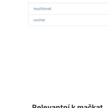
muchlovat
cuchat
Relevantní k mačkat