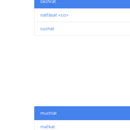
čechrat
natřásat <co>
cuchat
muchlat
mačkat