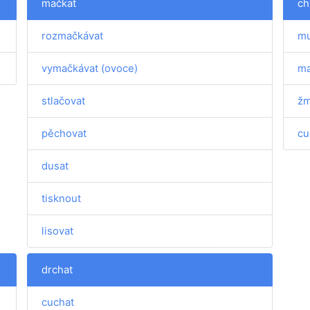
mačkat
ch
rozmačkávat
mu
vymačkávat (ovoce)
ma
stlačovat
žm
pěchovat
cu
dusat
tisknout
lisovat
drchat
cuchat