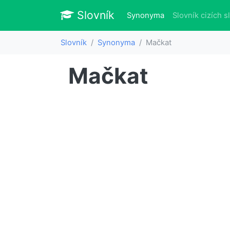
Slovník
Slovník
(aktuálně)
Synonyma
Slovník cizích s
Slovník
Synonyma
Mačkat
Mačkat