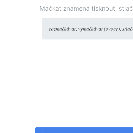
Mačkat znamená tisknout, stlačo
rozmačkávat
,
vymačkávat (ovoce)
,
stla