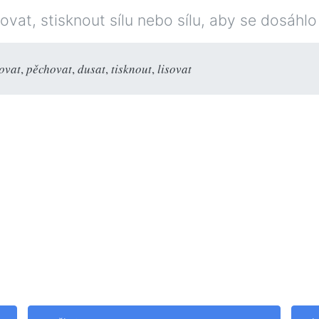
vat, stisknout sílu nebo sílu, aby se dosáhlo
čovat
,
pěchovat
,
dusat
,
tisknout
,
lisovat