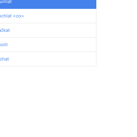
umlat
chlat <co>
čkat
olit
chat