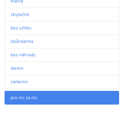
marně
zbytečně
bez užitku
zbůhdarma
bez náhrady
darem
zadarmo
pro nic za nic