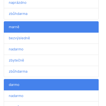
naprázdno
zbůhdarma
marně
bezvýsledně
nadarmo
zbytečně
zbůhdarma
darmo
nadarmo