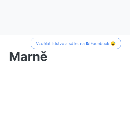
Vzdělat lidstvo a sdílet na
Facebook 😅
Marně