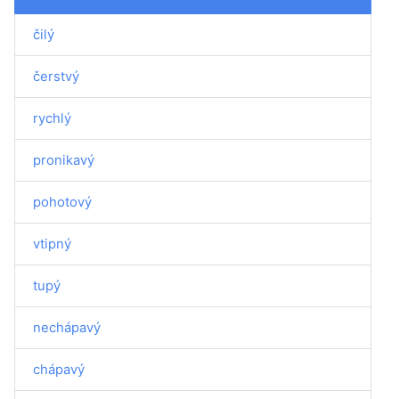
čilý
čerstvý
rychlý
pronikavý
pohotový
vtipný
tupý
nechápavý
chápavý