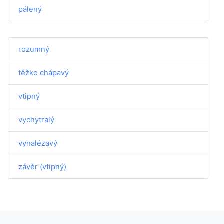
pálený
rozumný
těžko chápavý
vtipný
vychytralý
vynalézavý
závěr (vtipný)