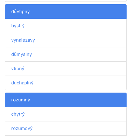
důvtipný
bystrý
vynalézavý
důmyslný
vtipný
duchaplný
rozumný
chytrý
rozumový