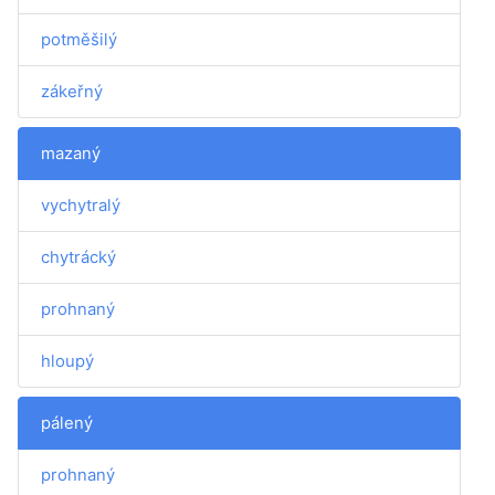
potměšilý
zákeřný
mazaný
vychytralý
chytrácký
prohnaný
hloupý
pálený
prohnaný