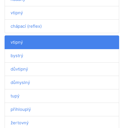
vtipný
chápací (reflex)
vtipný
bystrý
důvtipný
důmyslný
tupý
přihlouplý
žertovný