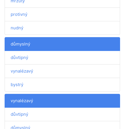
mrzutý
protivný
nudný
důmyslný
důvtipný
vynalézavý
bystrý
vynalézavý
důvtipný
důmyslný