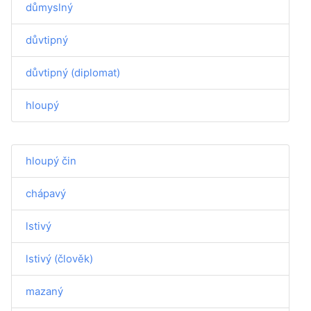
důmyslný
důvtipný
důvtipný (diplomat)
hloupý
hloupý čin
chápavý
lstivý
lstivý (člověk)
mazaný