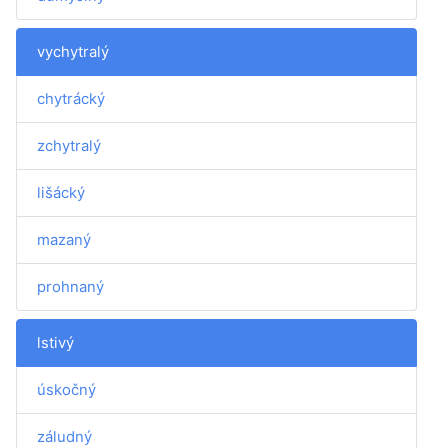
vychytralý
chytrácký
zchytralý
lišácký
mazaný
prohnaný
lstivý
úskočný
záludný