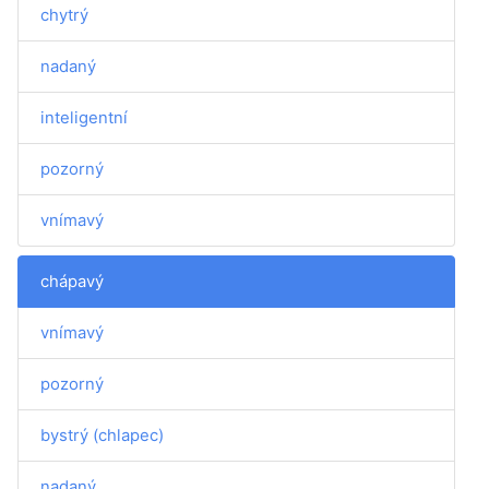
chytrý
nadaný
inteligentní
pozorný
vnímavý
chápavý
vnímavý
pozorný
bystrý (chlapec)
nadaný