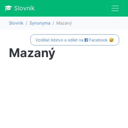
Slovník
Slovník
Synonyma
Mazaný
Vzdělat lidstvo a sdílet na
Facebook 😅
Mazaný