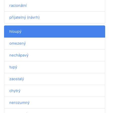
racionální
přijatelný (návrh)
hloupý
omezený
nechápavý
tupý
zaostalý
chytrý
nerozumný