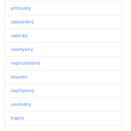
přitroublý
zabedněný
natvrdlý
nesmyslný
neprozřetelný
stupidní
nepříjemný
nevhodný
trapný