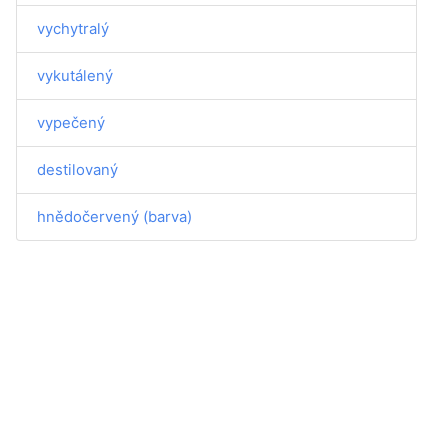
vychytralý
vykutálený
vypečený
destilovaný
hnědočervený (barva)