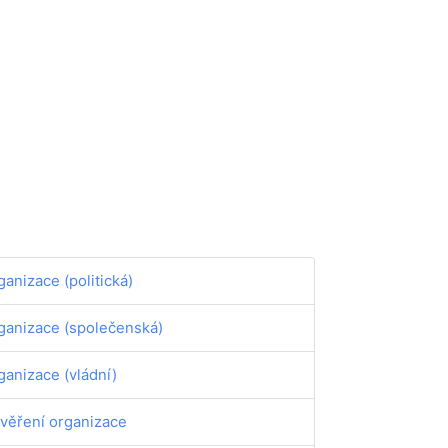
ganizace (politická)
ganizace (společenská)
ganizace (vládní)
věření organizace