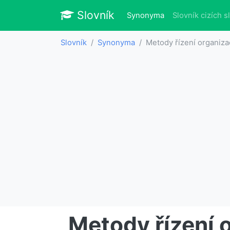
Slovník
Slovník
(aktuálně)
Synonyma
Slovník cizích s
Slovník
Synonyma
Metody řízení organiz
Metody řízení 