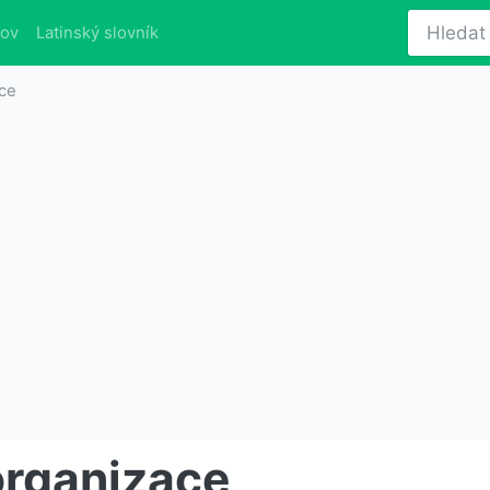
lov
Latinský slovník
ace
organizace