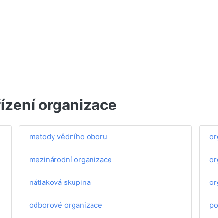
ízení organizace
metody vědního oboru
or
mezinárodní organizace
or
nátlaková skupina
or
odborové organizace
po