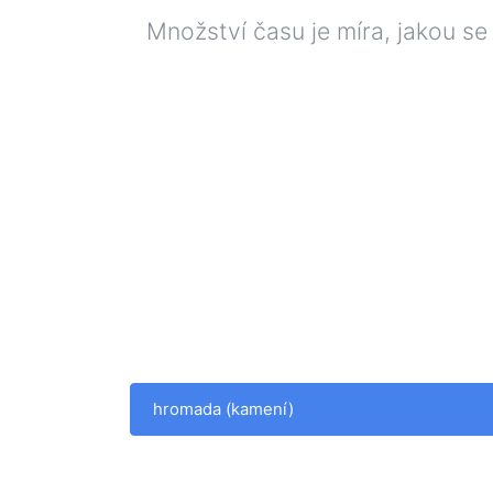
Množství času je míra, jakou se
hromada (kamení)