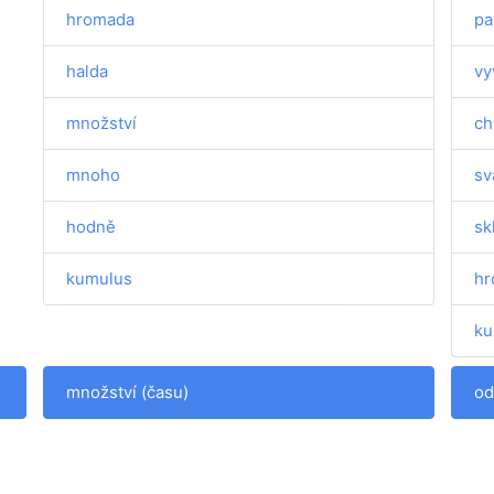
hromada
pa
halda
vy
množství
ch
mnoho
sv
hodně
sk
kumulus
hr
ku
množství (času)
od