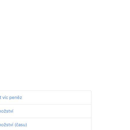
t víc peněz
ožství
ožství (času)