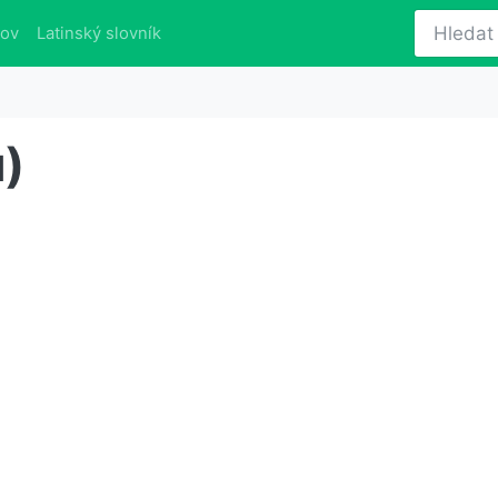
lov
Latinský slovník
)