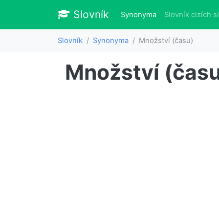
Slovník
Slovník
(aktuálně)
Synonyma
Slovník cizích s
Slovník
Synonyma
Množství (času)
Množství (času