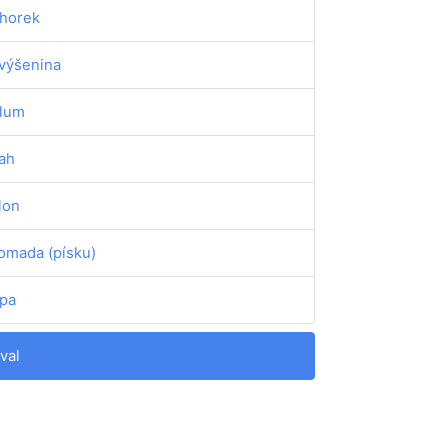
horek
výšenina
lum
ah
lon
omada (písku)
pa
val