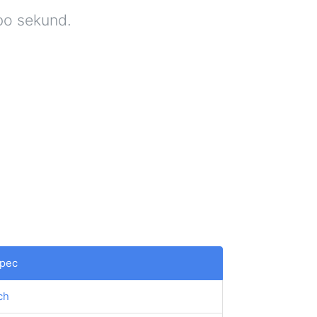
ebo sekund.
pec
ch