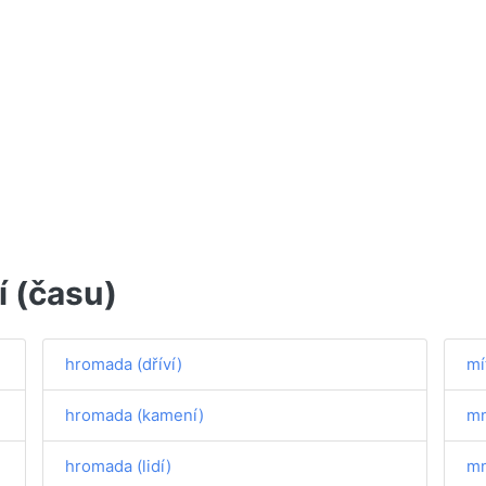
í (času)
hromada (dříví)
mí
hromada (kamení)
mn
hromada (lidí)
mn