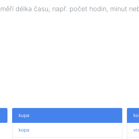
 měří délka času, např. počet hodin, minut n
kupa
ko
kopa
vr