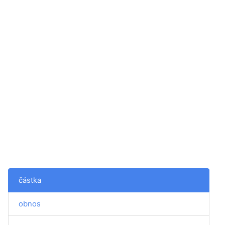
částka
obnos