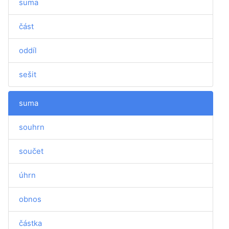
suma
část
oddíl
sešit
suma
souhrn
součet
úhrn
obnos
částka