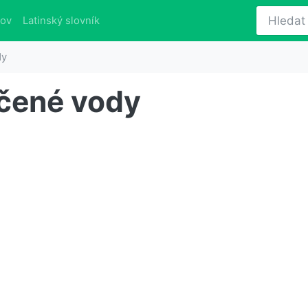
lov
Latinský slovník
dy
ačené vody