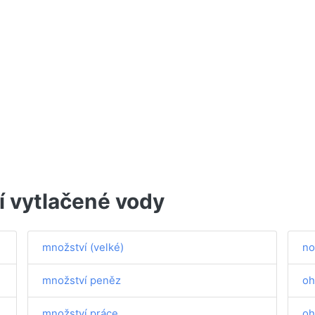
í vytlačené vody
množství (velké)
no
množství peněz
oh
množství práce
oh