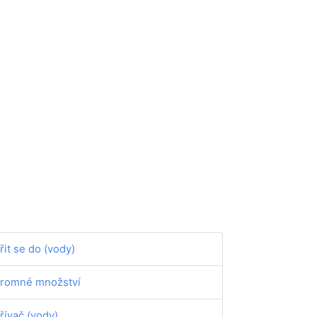
řit se do (vody)
romné množství
řívač (vody)