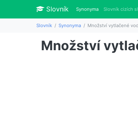
Slovník
Slovník
(aktuálně)
Synonyma
Slovník cizích s
Slovník
Synonyma
Množství vytlačené vo
Množství vytl