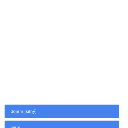
dojem (silný)
vjem