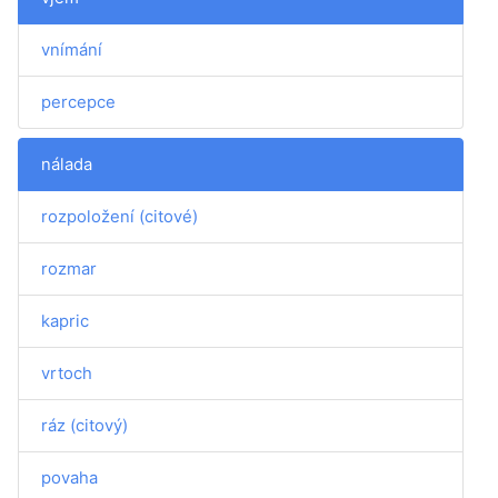
vnímání
percepce
nálada
rozpoložení (citové)
rozmar
kapric
vrtoch
ráz (citový)
povaha