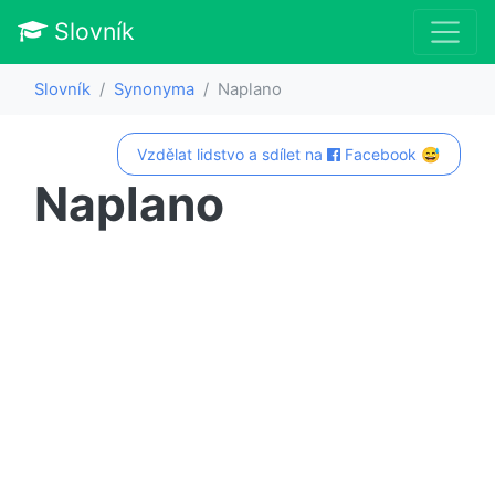
Slovník
Slovník
Synonyma
Naplano
Vzdělat lidstvo a sdílet na
Facebook 😅
Naplano