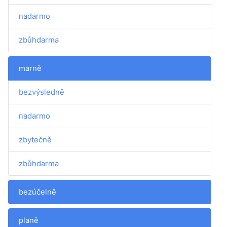
nadarmo
zbůhdarma
marně
bezvýsledně
nadarmo
zbytečně
zbůhdarma
bezúčelně
planě