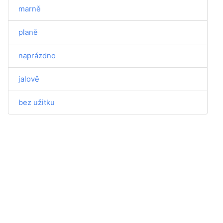
marně
planě
naprázdno
jalově
bez užitku