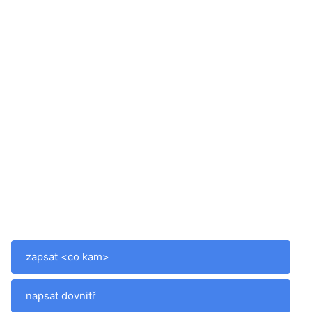
zapsat <co kam>
napsat dovnitř