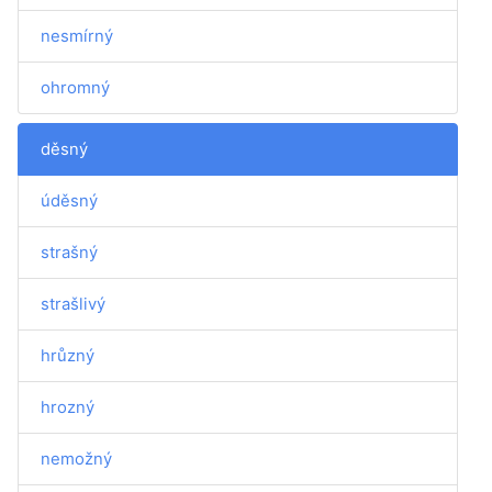
nesmírný
ohromný
děsný
úděsný
strašný
strašlivý
hrůzný
hrozný
nemožný