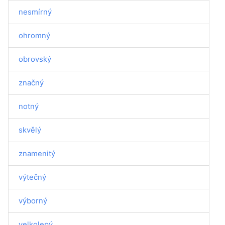
nesmírný
ohromný
obrovský
značný
notný
skvělý
znamenitý
výtečný
výborný
velkolepý