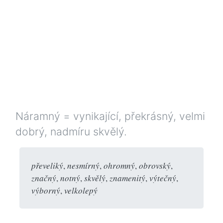
Náramný = vynikající, překrásný, velmi
dobrý, nadmíru skvělý.
převeliký
,
nesmírný
,
ohromný
,
obrovský
,
značný
,
notný
,
skvělý
,
znamenitý
,
výtečný
,
výborný
,
velkolepý