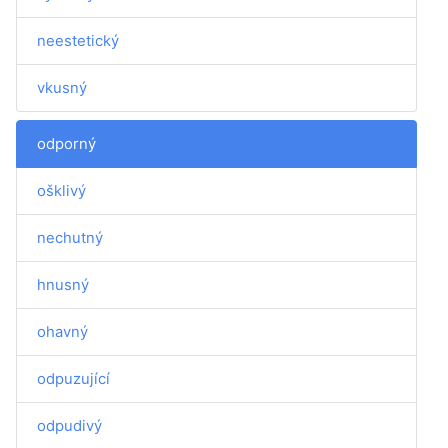
neestetický
vkusný
odporný
ošklivý
nechutný
hnusný
ohavný
odpuzující
odpudivý