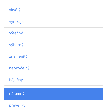
skvělý
vynikající
výtečný
výborný
znamenitý
neobyčejný
báječný
náramný
převeliký