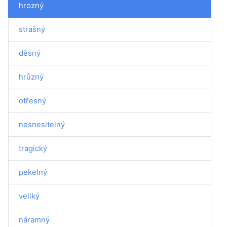
hrozný
strašný
děsný
hrůzný
otřesný
nesnesitelný
tragický
pekelný
veliký
náramný