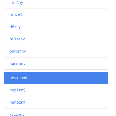
strašný
hrozný
děsný
příšerný
ohromný
náramný
nevkusný
nepěkný
nehezký
kýčovitý