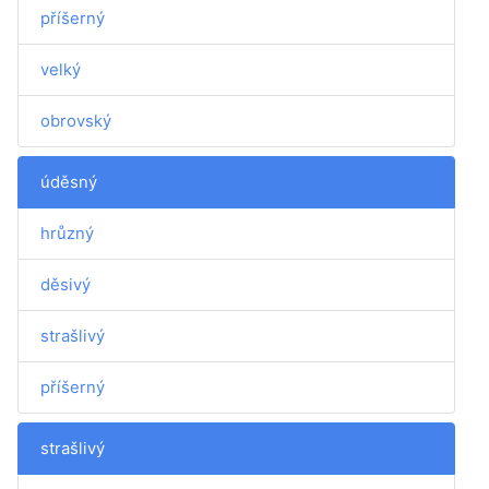
příšerný
velký
obrovský
úděsný
hrůzný
děsivý
strašlivý
příšerný
strašlivý