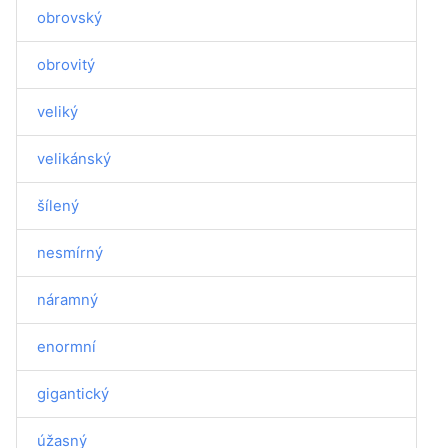
obrovský
obrovitý
veliký
velikánský
šílený
nesmírný
náramný
enormní
gigantický
úžasný