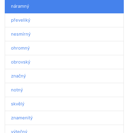
náramný
převeliký
nesmírný
ohromný
obrovský
značný
notný
skvělý
znamenitý
výtečný