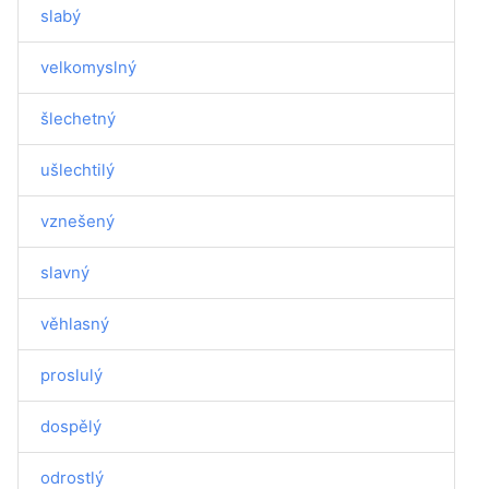
slabý
velkomyslný
šlechetný
ušlechtilý
vznešený
slavný
věhlasný
proslulý
dospělý
odrostlý