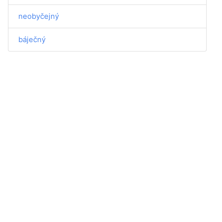
neobyčejný
báječný