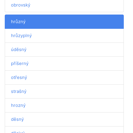
obrovský
hrůzný
hrůzyplný
úděsný
příšerný
otřesný
strašný
hrozný
děsný