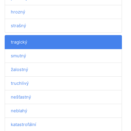
hrozný
strašný
tragický
smutný
žalostný
truchlivý
nešťastný
neblahý
katastrofální