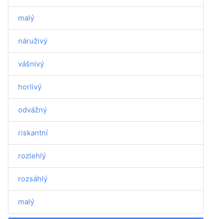
malý
náruživý
vášnivý
horlivý
odvážný
riskantní
rozlehlý
rozsáhlý
malý