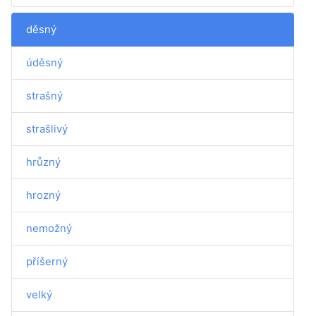
děsný
úděsný
strašný
strašlivý
hrůzný
hrozný
nemožný
příšerný
velký