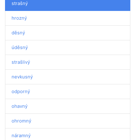
strašný
hrozný
děsný
úděsný
strašlivý
nevkusný
odporný
ohavný
ohromný
náramný