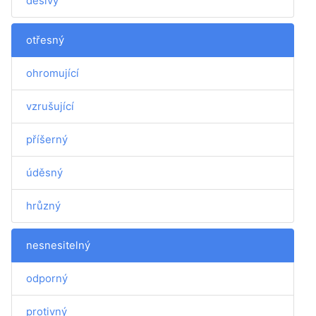
děsivý
otřesný
ohromující
vzrušující
příšerný
úděsný
hrůzný
nesnesitelný
odporný
protivný