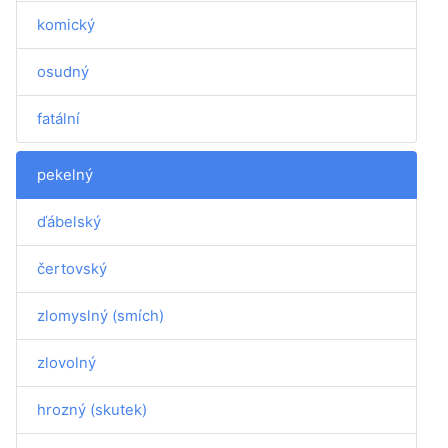
komický
osudný
fatální
pekelný
ďábelský
čertovský
zlomyslný (smích)
zlovolný
hrozný (skutek)