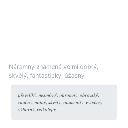
Náramný znamená velmi dobrý,
skvělý, fantastický, úžasný.
převeliký
,
nesmírný
,
ohromný
,
obrovský
,
značný
,
notný
,
skvělý
,
znamenitý
,
výtečný
,
výborný
,
velkolepý