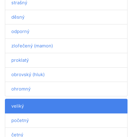
strašný
děsný
odporný
zlořečený (mamon)
proklatý
obrovský (hluk)
ohromný
veliký
početný
četný