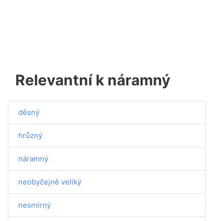
Relevantní k náramný
děsný
hrůzný
náramný
neobyčejně veliký
nesmírný